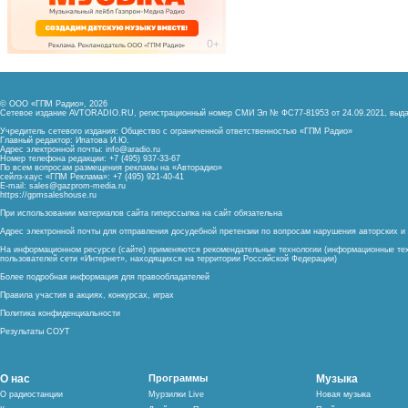
© ООО «ГПМ Радио», 2026
Сетевое издание AVTORADIO.RU, регистрационный номер
СМИ Эл № ФС77-81953 от 24.09.2021,
выда
Учредитель сетевого издания: Общество с ограниченной ответственностью «ГПМ Радио»
Главный редактор: Ипатова И.Ю.
Адрес электронной почты:
info@aradio.ru
Номер телефона редакции: +7 (495) 937-33-67
По всем вопросам размещения рекламы на «Авторадио»
сейлз-хаус «ГПМ Реклама»: +7 (495) 921-40-41
E-mail:
sales@gazprom-media.ru
https://gpmsaleshouse.ru
При использовании материалов сайта гиперссылка на сайт обязательна
Адрес электронной почты для отправления досудебной претензии по вопросам нарушения авторских 
На информационном ресурсе (сайте) применяются рекомендательные технологии (информационные тех
пользователей сети «Интернет», находящихся на территории Российской Федерации)
Более подробная информация для правообладателей
Правила участия в акциях, конкурсах, играх
Политика конфиденциальности
Результаты СОУТ
О нас
Программы
Музыка
О радиостанции
Мурзилки Live
Новая музыка