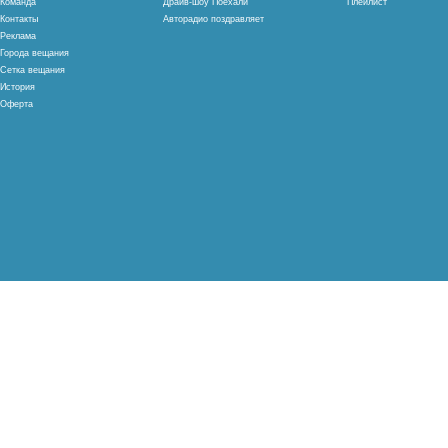
Команда
Драйв-шоу Поехали
Плейлист
Контакты
Авторадио поздравляет
Реклама
Города вещания
Сетка вещания
История
Оферта