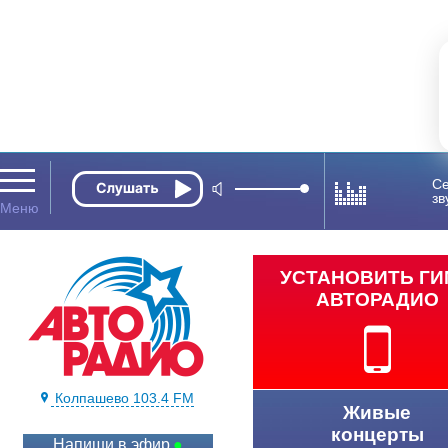
Се
зв
УСТАНОВИТЬ Г
АВТОРАДИО
Колпашево 103.4 FM
Живые
концерты
Напиши в эфир