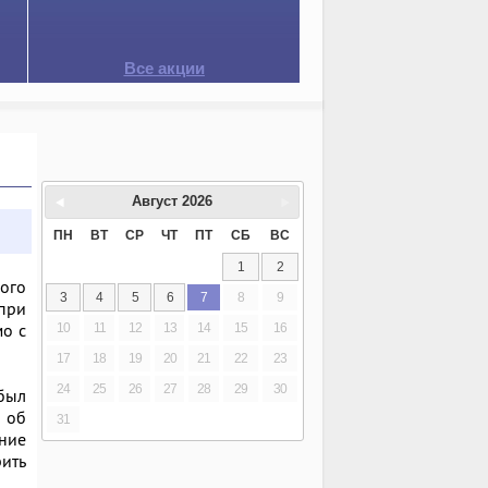
Все акции
Август
2026
ПН
ВТ
СР
ЧТ
ПТ
СБ
ВС
1
2
ого
3
4
5
6
7
8
9
 при
мо с
10
11
12
13
14
15
16
17
18
19
20
21
22
23
24
25
26
27
28
29
30
 был
 об
31
ние
рить