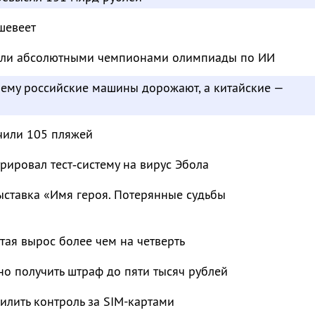
шевеет
тали абсолютными чемпионами олимпиады по ИИ
чему российские машины дорожают, а китайские —
чили 105 пляжей
рировал тест‑систему на вирус Эбола
ыставка «Имя героя. Потерянные судьбы
тая вырос более чем на четверть
о получить штраф до пяти тысяч рублей
лить контроль за SIM-картами