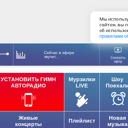
Мы использу
сайтом, вы 
об использо
правилами о
Сейчас в эфире
звучит...
УСТАНОВИТЬ ГИМН
Мурзилки
Шоу
АВТОРАДИО
LIVE
Поехал
Живые
Новая
Плейлист
концерты
музыка