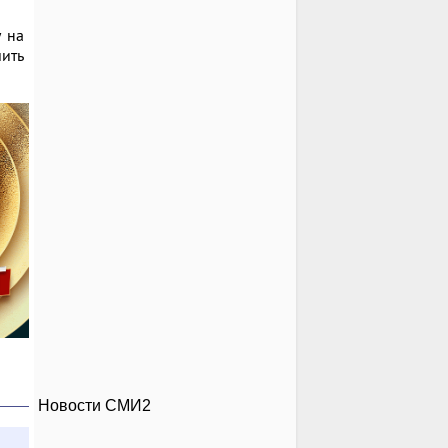
у на
шить
Новости СМИ2