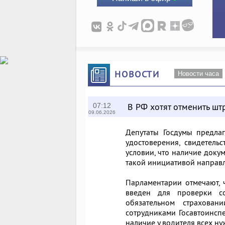
НОВОСТИ
Новости часа
В РФ хотят отменить шт
07:12
09.06.2026
Депутаты Госдумы предлаг
удостоверения, свидетель
условии, что наличие доку
такой инициативой направл
Парламентарии отмечают, 
введен для проверки с
обязательном страхован
сотрудниками Госавтоинсп
наличие у водителя всех н