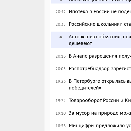
Ипотека в России не поде
20:42
Российские школьники с
20:35
Автоэксперт объяснил, по
🔥
дешевеют
В Анапе разрешения полу
20:16
Роспотребнадзор зарегист
20:05
В Петербурге открылась в
19:26
победителей»
Товарооборот России и Ки
19:22
За мусор на природе можн
19:10
Минцифры предложило уси
18:58