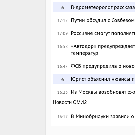
Гидрометеоролог рассказа
🔥
Путин обсудил с Совбезом
17:17
Россияне смогут пополнят
17:09
«Автодор» предупреждает 
16:58
температур
ФСБ предупредила о ново
16:47
Юрист объяснил нюансы п
🔥
Из Москвы возобновят еж
16:23
Новости СМИ2
В Минобрнауки заявили о 
16:17