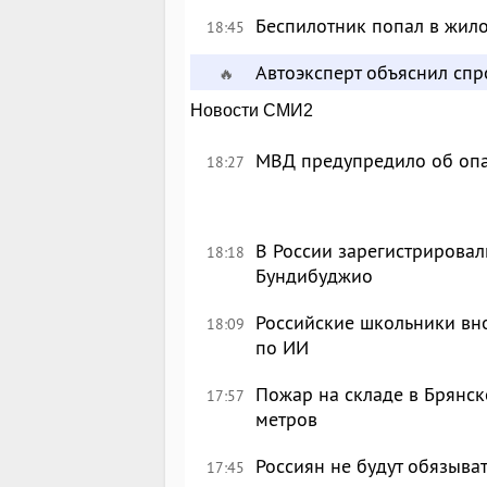
Беспилотник попал в жил
18:45
Автоэксперт объяснил сп
🔥
Новости СМИ2
МВД предупредило об опа
18:27
В России зарегистрировал
18:18
Бундибуджио
Российские школьники вн
18:09
по ИИ
Пожар на складе в Брянск
17:57
метров
Россиян не будут обязыва
17:45