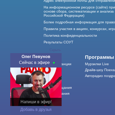
Адрес электронной почты для отправлен
На информационном ресурсе (сайте) пр
основе сбора, систематизации и анализа
Российской Федерации)
Более подробная информация для прав
Правила участия в акциях, конкурсах, игр
Политика конфиденциальности
Результаты СОУТ
Скрыть
Олег Певунов
О нас
Программы
Сейчас в эфире
О радиостанции
Мурзилки Live
Команда
Драйв-шоу Поеха
Контакты
Авторадио поздр
Реклама
Города вещания
Сетка вещания
История
Напиши в эфир!
Оферта
Добавь в друзья