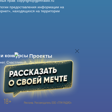
жных прав:
copyright@gpmradio.ru
логии предоставления информации на
ернет», находящихся на территории
 и конкурсы
Проекты
нег. Счастливый
Дискотека 80-х
Живые концерты
Журнал Авторадио
Авторадио
в смартфоне