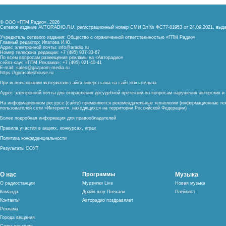
© ООО «ГПМ Радио», 2026
Сетевое издание AVTORADIO.RU, регистрационный номер
СМИ Эл № ФС77-81953 от 24.09.2021,
выда
Учредитель сетевого издания: Общество с ограниченной ответственностью «ГПМ Радио»
Главный редактор: Ипатова И.Ю.
Адрес электронной почты:
info@aradio.ru
Номер телефона редакции: +7 (495) 937-33-67
По всем вопросам размещения рекламы на «Авторадио»
сейлз-хаус «ГПМ Реклама»: +7 (495) 921-40-41
E-mail:
sales@gazprom-media.ru
https://gpmsaleshouse.ru
При использовании материалов сайта гиперссылка на сайт обязательна
Адрес электронной почты для отправления досудебной претензии по вопросам нарушения авторских 
На информационном ресурсе (сайте) применяются рекомендательные технологии (информационные тех
пользователей сети «Интернет», находящихся на территории Российской Федерации)
Более подробная информация для правообладателей
Правила участия в акциях, конкурсах, играх
Политика конфиденциальности
Результаты СОУТ
О нас
Программы
Музыка
О радиостанции
Мурзилки Live
Новая музыка
Команда
Драйв-шоу Поехали
Плейлист
Контакты
Авторадио поздравляет
Реклама
Города вещания