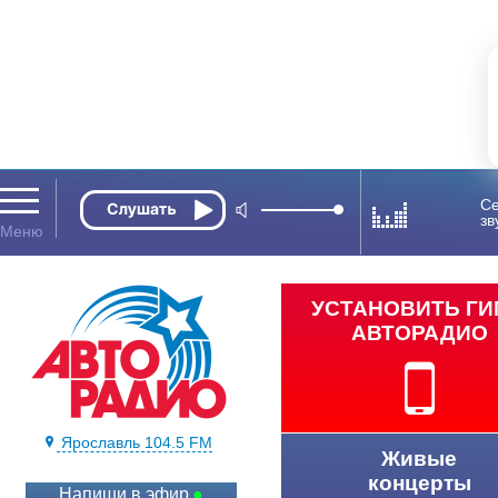
Се
зв
УСТАНОВИТЬ Г
АВТОРАДИО
Ярославль 104.5 FM
Живые
концерты
Напиши в эфир