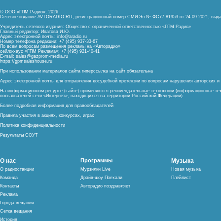
© ООО «ГПМ Радио», 2026
Сетевое издание AVTORADIO.RU, регистрационный номер
СМИ Эл № ФС77-81953 от 24.09.2021,
выда
Учредитель сетевого издания: Общество с ограниченной ответственностью «ГПМ Радио»
Главный редактор: Ипатова И.Ю.
Адрес электронной почты:
info@aradio.ru
Номер телефона редакции: +7 (495) 937-33-67
По всем вопросам размещения рекламы на «Авторадио»
сейлз-хаус «ГПМ Реклама»: +7 (495) 921-40-41
E-mail:
sales@gazprom-media.ru
https://gpmsaleshouse.ru
При использовании материалов сайта гиперссылка на сайт обязательна
Адрес электронной почты для отправления досудебной претензии по вопросам нарушения авторских 
На информационном ресурсе (сайте) применяются рекомендательные технологии (информационные тех
пользователей сети «Интернет», находящихся на территории Российской Федерации)
Более подробная информация для правообладателей
Правила участия в акциях, конкурсах, играх
Политика конфиденциальности
Результаты СОУТ
О нас
Программы
Музыка
О радиостанции
Мурзилки Live
Новая музыка
Команда
Драйв-шоу Поехали
Плейлист
Контакты
Авторадио поздравляет
Реклама
Города вещания
Сетка вещания
История