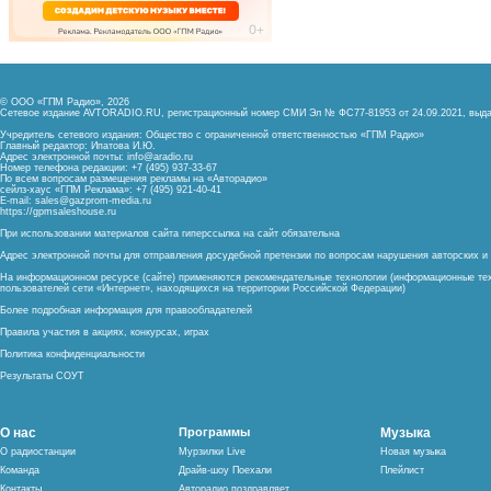
© ООО «ГПМ Радио», 2026
Сетевое издание AVTORADIO.RU, регистрационный номер
СМИ Эл № ФС77-81953 от 24.09.2021,
выда
Учредитель сетевого издания: Общество с ограниченной ответственностью «ГПМ Радио»
Главный редактор: Ипатова И.Ю.
Адрес электронной почты:
info@aradio.ru
Номер телефона редакции: +7 (495) 937-33-67
По всем вопросам размещения рекламы на «Авторадио»
сейлз-хаус «ГПМ Реклама»: +7 (495) 921-40-41
E-mail:
sales@gazprom-media.ru
https://gpmsaleshouse.ru
При использовании материалов сайта гиперссылка на сайт обязательна
Адрес электронной почты для отправления досудебной претензии по вопросам нарушения авторских 
На информационном ресурсе (сайте) применяются рекомендательные технологии (информационные тех
пользователей сети «Интернет», находящихся на территории Российской Федерации)
Более подробная информация для правообладателей
Правила участия в акциях, конкурсах, играх
Политика конфиденциальности
Результаты СОУТ
О нас
Программы
Музыка
О радиостанции
Мурзилки Live
Новая музыка
Команда
Драйв-шоу Поехали
Плейлист
Контакты
Авторадио поздравляет