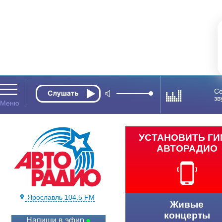
Се
зв
УСТАНОВИТЬ Г
АВТОРАДИО
Ярославль 104.5 FM
Живые
концерты
Напиши в эфир