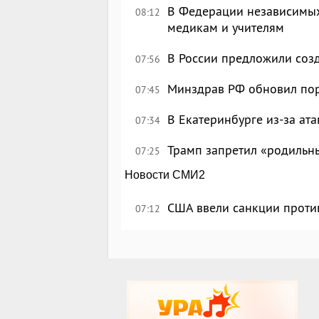
В Федерации независимых
08:12
медикам и учителям
В России предложили созд
07:56
Минздрав РФ обновил по
07:45
В Екатеринбурге из-за ата
07:34
Трамп запретил «родильн
07:25
Новости СМИ2
США ввели санкции проти
07:12