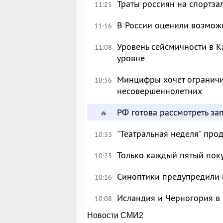
Траты россиян на спортза
11:25
В России оценили возмож
11:16
Уровень сейсмичности в 
11:08
уровне
Минцифры хочет ограничи
10:56
несовершеннолетних
РФ готова рассмотреть за
🔥
"Театральная неделя" про
10:33
Только каждый пятый пок
10:23
Синоптики предупредили 
10:16
Исландия и Черногория в 
10:08
Новости СМИ2