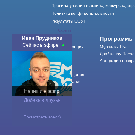
Правила участия в акциях, конкурсах, игр
Политика конфиденциальности
Результаты СОУТ
Скрыть
Иван Прудников
О нас
Программы
Сейчас в эфире
О радиостанции
Мурзилки Live
Команда
Драйв-шоу Поеха
Контакты
Авторадио поздр
Реклама
Города вещания
Сетка вещания
История
Напиши в эфир!
Оферта
Добавь в друзья
Посмотреть всех :)