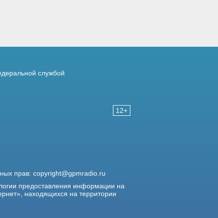
деральной службой
12+
жных прав:
copyright@gpmradio.ru
логии предоставления информации на
ернет», находящихся на территории