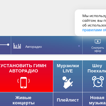
Мы использу
сайтом, вы 
об использо
правилами о
Авторадио
УСТАНОВИТЬ ГИМН
Мурзилки
Шоу
АВТОРАДИО
LIVE
Поехал
Живые
Новая
Плейлист
концерты
музыка