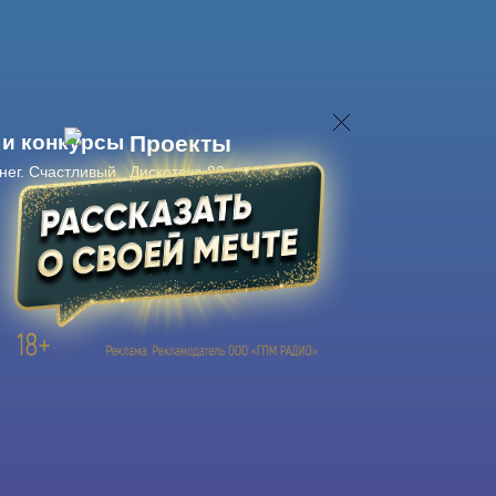
 и конкурсы
Проекты
нег. Счастливый
Дискотека 80-х
Живые концерты
Журнал Авторадио
Авторадио
в смартфоне