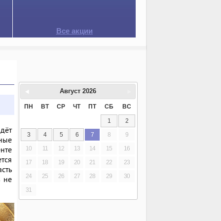
Все акции
Август
2026
ПН
ВТ
СР
ЧТ
ПТ
СБ
ВС
1
2
идёт
3
4
5
6
7
8
9
ные
енте
10
11
12
13
14
15
16
ется
17
18
19
20
21
22
23
асть
24
25
26
27
28
29
30
 не
31