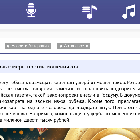
Новости Авторадио
Автоновости
новые меры против мошенников
могут обязать возмещать клиентам ущерб от мошенников. Речь 
ия не смогла вовремя заметить и остановить подозритель
ийская газета»
, такой законопроект внесли в Госдуму. В докум
амозапрета на звонки из-за рубежа. Кроме того, предлага
ких карт на одного человека до двадцати штук. При этом ч
кт не вошла. Например, компенсацию ущерба от мошенников
в миллион двести тысяч рублей.