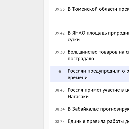
В Тюменской области пре
09:56
В ЯНАО площадь природных
09:42
сутки
Большинство товаров на с
09:30
пострадало
Россиян предупредили о р
🔥
времени
Россия примет участие в
08:45
Нагасаки
В Забайкалье прогнозирую
08:34
Единые правила работы д
08:25