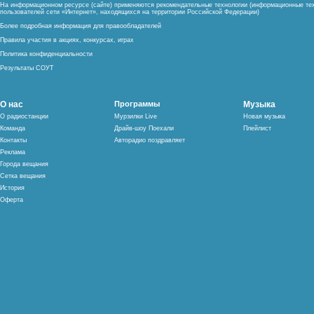
На информационном ресурсе (сайте) применяются рекомендательные технологии (информационные тех
пользователей сети «Интернет», находящихся на территории Российской Федерации)
Более подробная информация для правообладателей
Правила участия в акциях, конкурсах, играх
Политика конфиденциальности
Результаты СОУТ
О нас
Программы
Музыка
О радиостанции
Мурзилки Live
Новая музыка
Команда
Драйв-шоу Поехали
Плейлист
Контакты
Авторадио поздравляет
Реклама
Города вещания
Сетка вещания
История
Оферта