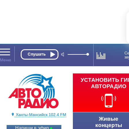
Се
зв
УСТАНОВИТЬ Г
АВТОРАДИО
Ханты-Мансийск 102.4 FM
Живые
концерты
Напиши в эфир