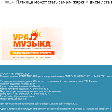
Пятница может стать самым жарким днем лета 
08:34
© ООО «ГПМ Радио», 2026
Сетевое издание AVTORADIO.RU, регистрационный номер
СМИ Эл № ФС77-81953 от 24.09.2021,
выда
Учредитель сетевого издания: Общество с ограниченной ответственностью «ГПМ Радио»
Главный редактор: Ипатова И.Ю.
Адрес электронной почты:
info@aradio.ru
Номер телефона редакции: +7 (495) 937-33-67
По всем вопросам размещения рекламы на «Авторадио»
сейлз-хаус «ГПМ Реклама»: +7 (495) 921-40-41
E-mail:
sales@gazprom-media.ru
https://gpmsaleshouse.ru
При использовании материалов сайта гиперссылка на сайт обязательна
Адрес электронной почты для отправления досудебной претензии по вопросам нарушения авторских 