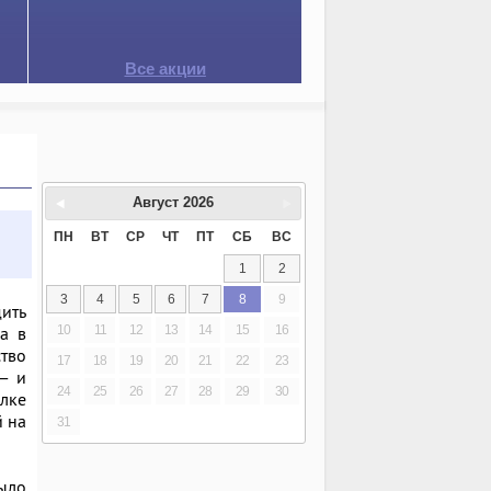
Все акции
Август
2026
ПН
ВТ
СР
ЧТ
ПТ
СБ
ВС
1
2
3
4
5
6
7
8
9
дить
10
11
12
13
14
15
16
ла в
ство
17
18
19
20
21
22
23
— и
24
25
26
27
28
29
30
ёлке
й на
31
ыло