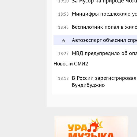
За мусор на природе можн
19:10
Минцифры предложило уси
18:58
Беспилотник попал в жил
18:45
Автоэксперт объяснил сп
🔥
МВД предупредило об опа
18:27
Новости СМИ2
В России зарегистрировал
18:18
Бундибуджио