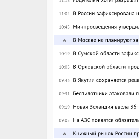
11:18
В России зафиксирована 
11:04
Минпросвещения утверди
10:45
В Москве не планируют за
🔥
В Сумской области зафик
10:19
В Орловской области про
10:05
В Якутии сохраняется реш
09:43
Беспилотники атаковали 
09:31
Новая Зеландия ввела 36-
09:19
На АЗС появятся обязател
09:05
Книжный рынок России пр
🔥