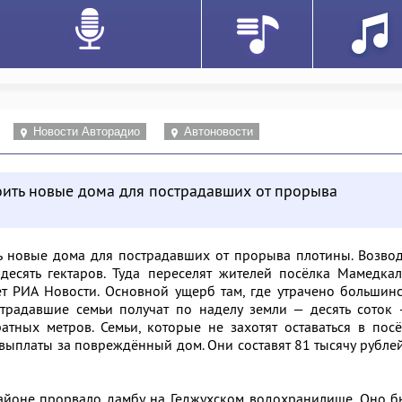
Новости Авторадио
Автоновости
оить новые дома для пострадавших от прорыва
ть новые дома для пострадавших от прорыва плотины. Возво
 десять гектаров. Туда переселят жителей посёлка Мамедка
т РИА Новости. Основной ущерб там, где утрачено большин
традавшие семьи получат по наделу земли — десять соток 
тных метров. Семьи, которые не захотят оставаться в пос
ыплаты за повреждённый дом. Они составят 81 тысячу рубле
айоне прорвало дамбу на Геджухском водохранилище. Оно б