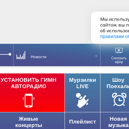
Мы использу
сайтом, вы 
об использо
правилами о
Новости
УСТАНОВИТЬ ГИМН
Мурзилки
Шоу
АВТОРАДИО
LIVE
Поехал
Живые
Новая
Плейлист
концерты
музыка