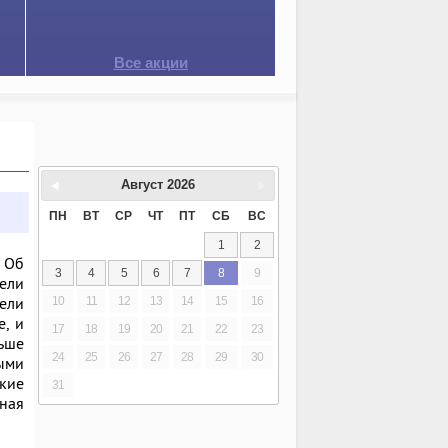
Все акции
Август
2026
ПН
ВТ
СР
ЧТ
ПТ
СБ
ВС
1
2
. Об
3
4
5
6
7
8
9
ели
ели
10
11
12
13
14
15
16
, и
17
18
19
20
21
22
23
ньше
24
25
26
27
28
29
30
ными
акие
31
ная