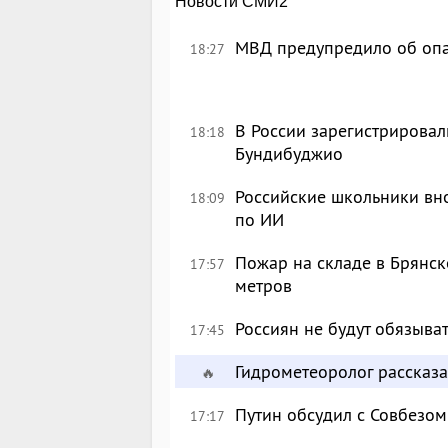
Новости СМИ2
МВД предупредило об опа
18:27
В России зарегистрировал
18:18
Бундибуджио
Российские школьники вн
18:09
по ИИ
Пожар на складе в Брянск
17:57
метров
Россиян не будут обязыва
17:45
Гидрометеоролог рассказа
🔥
Путин обсудил с Совбезом
17:17