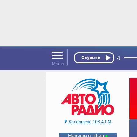
Колпашево 103.4 FM
Напиши в эфир