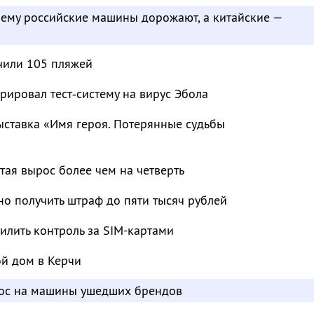
чему российские машины дорожают, а китайские —
чили 105 пляжей
рировал тест‑систему на вирус Эбола
ыставка «Имя героя. Потерянные судьбы
тая вырос более чем на четверть
о получить штраф до пяти тысяч рублей
лить контроль за SIM-картами
ой дом в Керчи
рос на машины ушедших брендов