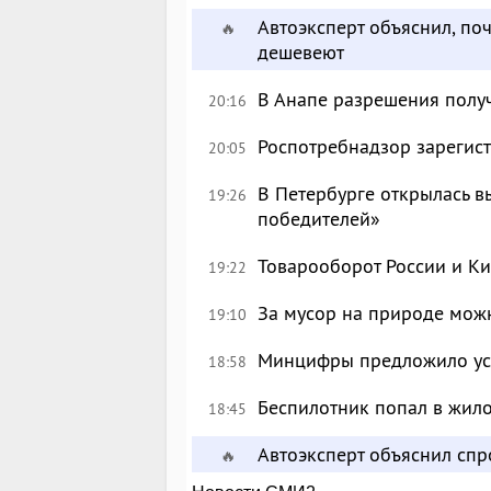
Автоэксперт объяснил, по
🔥
дешевеют
В Анапе разрешения полу
20:16
Роспотребнадзор зарегист
20:05
В Петербурге открылась в
19:26
победителей»
Товарооборот России и Ки
19:22
За мусор на природе можн
19:10
Минцифры предложило уси
18:58
Беспилотник попал в жил
18:45
Автоэксперт объяснил сп
🔥