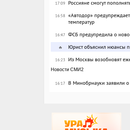
Россияне смогут пополнят
17:09
«Автодор» предупреждает 
16:58
температур
ФСБ предупредила о ново
16:47
Юрист объяснил нюансы п
🔥
Из Москвы возобновят еж
16:23
Новости СМИ2
В Минобрнауки заявили о 
16:17