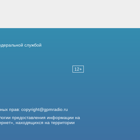
деральной службой
12+
жных прав:
copyright@gpmradio.ru
логии предоставления информации на
ернет», находящихся на территории