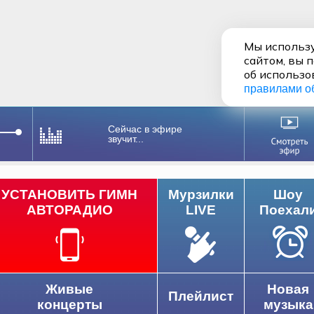
Мы использу
сайтом, вы 
об использо
правилами о
Сейчас в эфире
звучит...
УСТАНОВИТЬ ГИМН
Мурзилки
Шоу
АВТОРАДИО
LIVE
Поехал
Живые
Новая
Плейлист
концерты
музыка