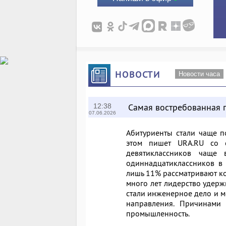
НОВОСТИ
Новости часа
Самая востребованная 
12:38
07.06.2026
Абитуриенты стали чаще п
этом пишет URA.RU со с
девятиклассников чаще 
одиннадцатиклассников в
лишь 11% рассматривают ко
много лет лидерство удерж
стали инженерное дело и м
направления. Причинами
промышленность.