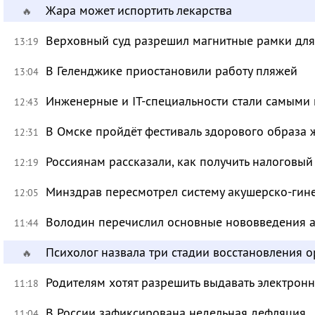
Жара может испортить лекарства
🔥
Верховный суд разрешил магнитные рамки для
13:19
В Геленджике приостановили работу пляжей
13:04
Инженерные и IT-специальности стали самыми 
12:43
В Омске пройдёт фестиваль здорового образа
12:31
Россиянам рассказали, как получить налоговый
12:19
Минздрав пересмотрел систему акушерско-ги
12:05
Володин перечислил основные нововведения а
11:44
Психолог назвала три стадии восстановления 
🔥
Родителям хотят разрешить выдавать электрон
11:18
В России зафиксирована недельная дефляция
11:04