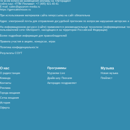
По всем вопросам размещения рекламы на «Авторадио»
сейлз-хаус «ГПМ Реклама»: +7 (495) 921-40-41
E-mail:
sales@gazprom-media.ru
https://gpmsaleshouse.ru
При использовании материалов сайта гиперссылка на сайт обязательна
Адрес электронной почты для отправления досудебной претензии по вопросам нарушения авторских 
На информационном ресурсе (сайте) применяются рекомендательные технологии (информационные тех
пользователей сети «Интернет», находящихся на территории Российской Федерации)
Более подробная информация для правообладателей
Правила участия в акциях, конкурсах, играх
Политика конфиденциальности
Результаты СОУТ
О нас
Программы
Музыка
О радиостанции
Мурзилки Live
Новая музыка
Команда
Драйв-шоу Поехали
Плейлист
Контакты
Авторадио поздравляет
Реклама
Города вещания
Сетка вещания
История
Оферта