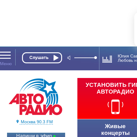
Юлия Са
Любовь н
УСТАНОВИТЬ Г
АВТОРАДИО
Москва 90.3 FM
Живые
концерты
Напиши в эфир