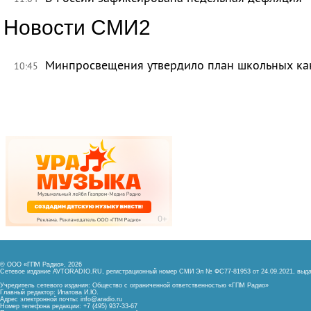
Новости СМИ2
Минпросвещения утвердило план школьных ка
10:45
© ООО «ГПМ Радио», 2026
Сетевое издание AVTORADIO.RU, регистрационный номер
СМИ Эл № ФС77-81953 от 24.09.2021,
выда
Учредитель сетевого издания: Общество с ограниченной ответственностью «ГПМ Радио»
Главный редактор: Ипатова И.Ю.
Адрес электронной почты:
info@aradio.ru
Номер телефона редакции: +7 (495) 937-33-67