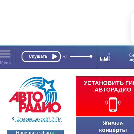
Се
зв
УСТАНОВИТЬ Г
АВТОРАДИО
Благовещенск 87.7 FM
Живые
концерты
Напиши в эфир