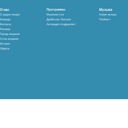
О нас
Программы
Музыка
О радиостанции
Мурзилки Live
Новая музыка
Команда
Драйв-шоу Поехали
Плейлист
Контакты
Авторадио поздравляет
Реклама
Города вещания
Сетка вещания
История
Оферта