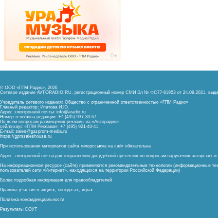
© ООО «ГПМ Радио», 2026
Сетевое издание AVTORADIO.RU, регистрационный номер
СМИ Эл № ФС77-81953 от 24.09.2021,
выда
Учредитель сетевого издания: Общество с ограниченной ответственностью «ГПМ Радио»
Главный редактор: Ипатова И.Ю.
Адрес электронной почты:
info@aradio.ru
Номер телефона редакции: +7 (495) 937-33-67
По всем вопросам размещения рекламы на «Авторадио»
сейлз-хаус «ГПМ Реклама»: +7 (495) 921-40-41
E-mail:
sales@gazprom-media.ru
https://gpmsaleshouse.ru
При использовании материалов сайта гиперссылка на сайт обязательна
Адрес электронной почты для отправления досудебной претензии по вопросам нарушения авторских 
На информационном ресурсе (сайте) применяются рекомендательные технологии (информационные тех
пользователей сети «Интернет», находящихся на территории Российской Федерации)
Более подробная информация для правообладателей
Правила участия в акциях, конкурсах, играх
Политика конфиденциальности
Результаты СОУТ