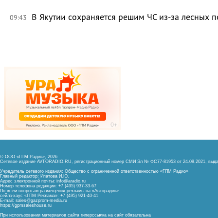
В Якутии сохраняется решим ЧС из-за лесных 
09:43
© ООО «ГПМ Радио», 2026
Сетевое издание AVTORADIO.RU, регистрационный номер
СМИ Эл № ФС77-81953 от 24.09.2021,
выда
Учредитель сетевого издания: Общество с ограниченной ответственностью «ГПМ Радио»
Главный редактор: Ипатова И.Ю.
Адрес электронной почты:
info@aradio.ru
Номер телефона редакции: +7 (495) 937-33-67
По всем вопросам размещения рекламы на «Авторадио»
сейлз-хаус «ГПМ Реклама»: +7 (495) 921-40-41
E-mail:
sales@gazprom-media.ru
https://gpmsaleshouse.ru
При использовании материалов сайта гиперссылка на сайт обязательна