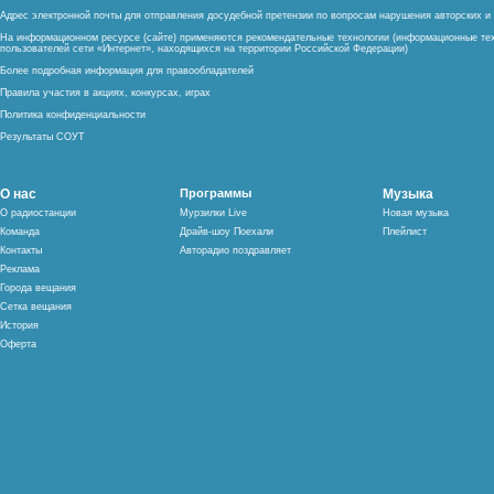
Адрес электронной почты для отправления досудебной претензии по вопросам нарушения авторских 
На информационном ресурсе (сайте) применяются рекомендательные технологии (информационные тех
пользователей сети «Интернет», находящихся на территории Российской Федерации)
Более подробная информация для правообладателей
Правила участия в акциях, конкурсах, играх
Политика конфиденциальности
Результаты СОУТ
О нас
Программы
Музыка
О радиостанции
Мурзилки Live
Новая музыка
Команда
Драйв-шоу Поехали
Плейлист
Контакты
Авторадио поздравляет
Реклама
Города вещания
Сетка вещания
История
Оферта