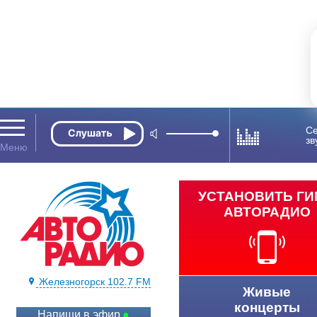
Се
зв
УСТАНОВИТЬ Г
АВТОРАДИО
Железногорск 102.7 FM
Живые
концерты
Напиши в эфир