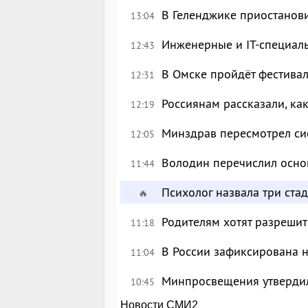
В Геленджике приостанов
13:04
Инженерные и IT-специал
12:43
В Омске пройдёт фестива
12:31
Россиянам рассказали, ка
12:19
Минздрав пересмотрел си
12:05
Володин перечислил осно
11:44
Психолог назвала три ста
🔥
Родителям хотят разрешит
11:18
В России зафиксирована 
11:04
Минпросвещения утверди
10:45
Новости СМИ2