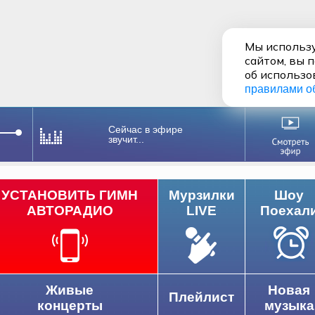
Мы использу
сайтом, вы 
об использо
правилами о
Сейчас в эфире
звучит...
УСТАНОВИТЬ ГИМН
Мурзилки
Шоу
АВТОРАДИО
LIVE
Поехал
Живые
Новая
Плейлист
концерты
музыка