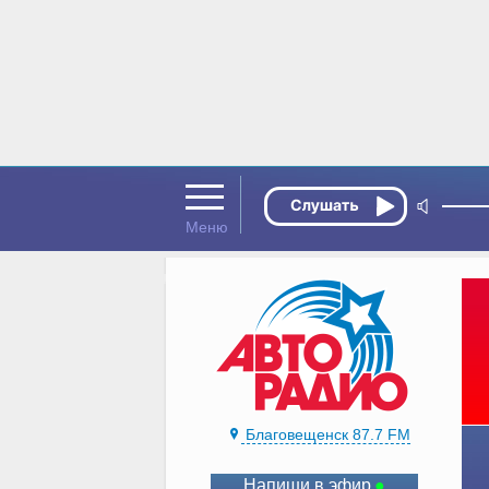
Благовещенск 87.7 FM
Напиши в эфир