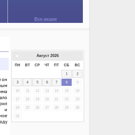
Все акции
Август
2026
ПН
ВТ
СР
ЧТ
ПТ
СБ
ВС
1
2
у он
3
4
5
6
7
8
9
ным
мма
10
11
12
13
14
15
16
ало
17
18
19
20
21
22
23
орил
24
25
26
27
28
29
30
и и
ное
31
оду