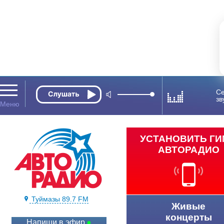
Се
зв
УСТАНОВИТЬ Г
АВТОРАДИО
Туймазы 89.7 FM
Живые
концерты
Напиши в эфир