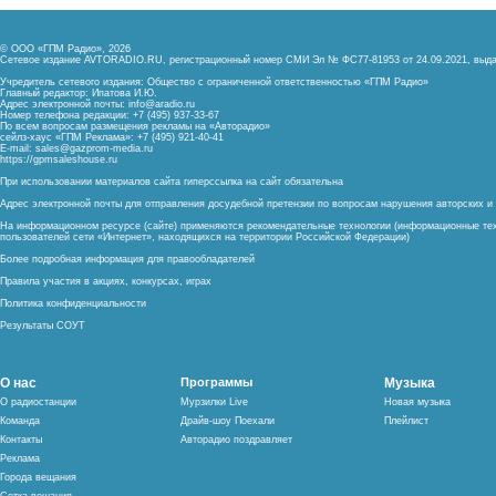
© ООО «ГПМ Радио», 2026
Сетевое издание AVTORADIO.RU, регистрационный номер
СМИ Эл № ФС77-81953 от 24.09.2021,
выда
Учредитель сетевого издания: Общество с ограниченной ответственностью «ГПМ Радио»
Главный редактор: Ипатова И.Ю.
Адрес электронной почты:
info@aradio.ru
Номер телефона редакции: +7 (495) 937-33-67
По всем вопросам размещения рекламы на «Авторадио»
сейлз-хаус «ГПМ Реклама»: +7 (495) 921-40-41
E-mail:
sales@gazprom-media.ru
https://gpmsaleshouse.ru
При использовании материалов сайта гиперссылка на сайт обязательна
Адрес электронной почты для отправления досудебной претензии по вопросам нарушения авторских 
На информационном ресурсе (сайте) применяются рекомендательные технологии (информационные тех
пользователей сети «Интернет», находящихся на территории Российской Федерации)
Более подробная информация для правообладателей
Правила участия в акциях, конкурсах, играх
Политика конфиденциальности
Результаты СОУТ
О нас
Программы
Музыка
О радиостанции
Мурзилки Live
Новая музыка
Команда
Драйв-шоу Поехали
Плейлист
Контакты
Авторадио поздравляет
Реклама
Города вещания