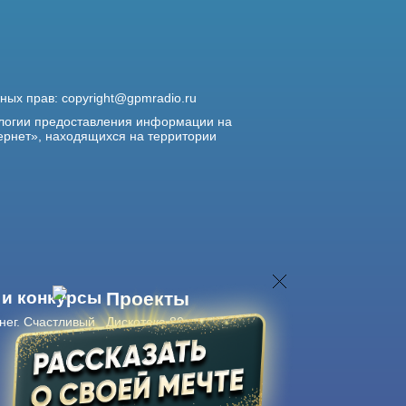
жных прав:
copyright@gpmradio.ru
логии предоставления информации на
ернет», находящихся на территории
 и конкурсы
Проекты
нег. Счастливый
Дискотека 80-х
Живые концерты
Журнал Авторадио
Авторадио
в смартфоне