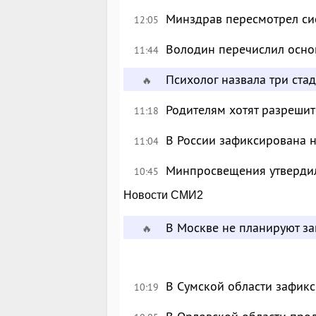
Минздрав пересмотрел си
12:05
Володин перечислил осно
11:44
Психолог назвала три ста
🔥
Родителям хотят разрешит
11:18
В России зафиксирована 
11:04
Минпросвещения утверди
10:45
Новости СМИ2
В Москве не планируют за
🔥
В Сумской области зафик
10:19