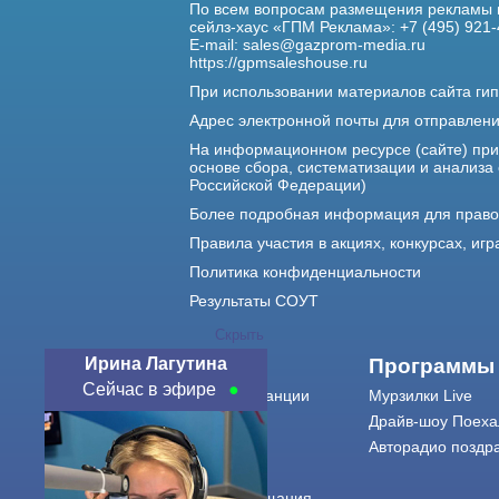
По всем вопросам размещения рекламы 
сейлз-хаус «ГПМ Реклама»: +7 (495) 921-
E-mail:
sales@gazprom-media.ru
https://gpmsaleshouse.ru
При использовании материалов сайта гип
Адрес электронной почты для отправлен
На информационном ресурсе (сайте) пр
основе сбора, систематизации и анализа
Российской Федерации)
Более подробная информация для прав
Правила участия в акциях, конкурсах, игр
Политика конфиденциальности
Результаты СОУТ
Скрыть
Ирина Лагутина
О нас
Программы
Сейчас в эфире
О радиостанции
Мурзилки Live
Команда
Драйв-шоу Поеха
Контакты
Авторадио поздр
Реклама
Города вещания