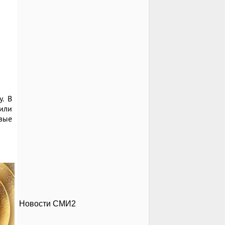
. В
вили
вые
Новости СМИ2