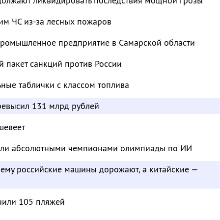
должают ликвидировать последствия мощной грозы
им ЧС из-за лесных пожаров
промышленное предприятие в Самарской области
й пакет санкций против России
ьные таблички с классом топлива
евысил 131 млрд рублей
шевеет
тали абсолютными чемпионами олимпиады по ИИ
чему российские машины дорожают, а китайские —
чили 105 пляжей