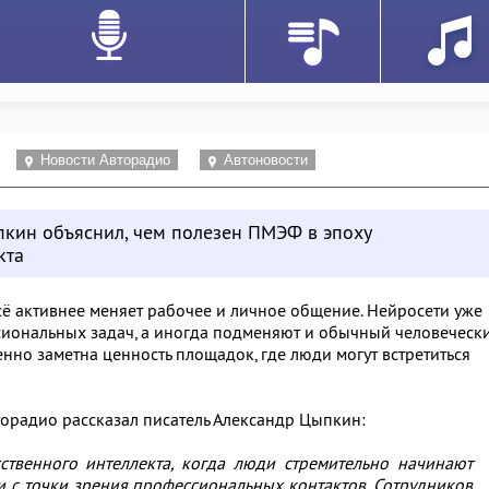
Новости Авторадио
Автоновости
пкин объяснил, чем полезен ПМЭФ в эпоху
кта
сё активнее меняет рабочее и личное общение. Нейросети уже
ссиональных задач, а иногда подменяют и обычный человеческ
енно заметна ценность площадок, где люди могут встретиться
орадио рассказал писатель Александр Цыпкин:
усственного интеллекта, когда люди стремительно начинают
и с точки зрения профессиональных контактов. Сотрудников