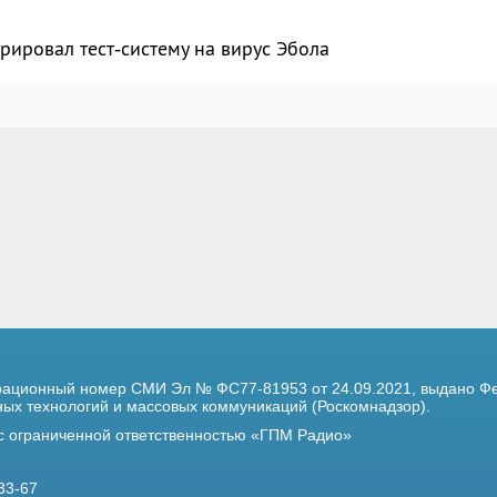
рировал тест‑систему на вирус Эбола
трационный номер
СМИ Эл № ФС77-81953 от 24.09.2021,
выдано Фе
х технологий и массовых коммуникаций (Роскомнадзор).
 с ограниченной ответственностью «ГПМ Радио»
33-67