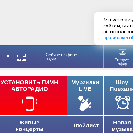
Мы использу
сайтом, вы 
об использо
правилами о
Сейчас в эфире
звучит...
УСТАНОВИТЬ ГИМН
Мурзилки
Шоу
АВТОРАДИО
LIVE
Поехал
Живые
Новая
Плейлист
концерты
музыка