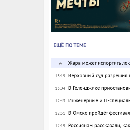
ЕЩЁ ПО ТЕМЕ
Жара может испортить лек
🔥
Верховный суд разрешил 
13:19
В Геленджике приостанов
13:04
Инженерные и IT-специал
12:43
В Омске пройдёт фестива
12:31
Россиянам рассказали, ка
12:19