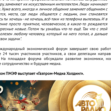
ру, заменяют их искусственным интеллектом. Люди начинают
. Хуже всего, иногда и личное общение заменяет общением с
ся, места, где люди общаются с людьми, они становятся
ь ты хочешь - не хочешь, всё-таки из телефона вылезешь. И в
ение просто приятное, человеческое, в какое-то рождаются
ресные новые. Потом ты узнаёшь что-то ещё. Так что с этой
олезен любому человеку, который на него попал, а дальше
свои задачи".
еждународный экономический форум завершает свою работу
е 24 тысяч участников участников, а свои делегации напра
. На площадке форума обсуждали развитие экономики, но
 сотрудничество и будущее медиа.
ом ПМЭФ выступает «Газпром-Медиа Холдинг».