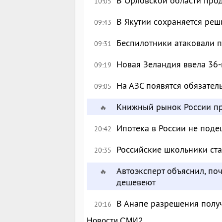
В Орловской области про
10:05
В Якутии сохраняется реш
09:43
Беспилотники атаковали 
09:31
Новая Зеландия ввела 36-
09:19
На АЗС появятся обязател
09:05
Книжный рынок России пр
🔥
Ипотека в России не поде
20:42
Российские школьники с
20:35
Автоэксперт объяснил, по
🔥
дешевеют
В Анапе разрешения полу
20:16
Новости СМИ2