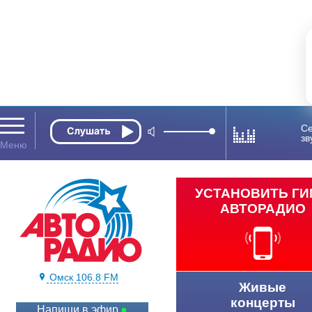
Се
зв
УСТАНОВИТЬ Г
АВТОРАДИО
Омск 106.8 FM
Живые
концерты
Напиши в эфир