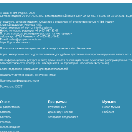
© ООО «ГПМ Радио», 2026
Сетевое издание AVTORADIO.RU, регистрационный номер
СМИ Эл № ФС77-81953 от 24.09.2021,
выда
Учредитель сетевого издания: Общество с ограниченной ответственностью «ГПМ Радио»
Главный редактор: Ипатова И.Ю.
Адрес электронной почты:
info@aradio.ru
Номер телефона редакции: +7 (495) 937-33-67
По всем вопросам размещения рекламы на «Авторадио»
сейлз-хаус «ГПМ Реклама»: +7 (495) 921-40-41
E-mail:
sales@gazprom-media.ru
https://gpmsaleshouse.ru
При использовании материалов сайта гиперссылка на сайт обязательна
Адрес электронной почты для отправления досудебной претензии по вопросам нарушения авторских 
На информационном ресурсе (сайте) применяются рекомендательные технологии (информационные тех
пользователей сети «Интернет», находящихся на территории Российской Федерации)
Более подробная информация для правообладателей
Правила участия в акциях, конкурсах, играх
Политика конфиденциальности
Результаты СОУТ
О нас
Программы
Музыка
О радиостанции
Мурзилки Live
Новая музыка
Команда
Драйв-шоу Поехали
Плейлист
Контакты
Авторадио поздравляет
Реклама
Города вещания