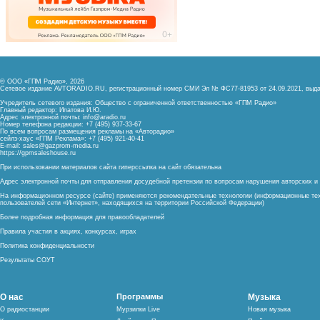
© ООО «ГПМ Радио», 2026
Сетевое издание AVTORADIO.RU, регистрационный номер
СМИ Эл № ФС77-81953 от 24.09.2021,
выда
Учредитель сетевого издания: Общество с ограниченной ответственностью «ГПМ Радио»
Главный редактор: Ипатова И.Ю.
Адрес электронной почты:
info@aradio.ru
Номер телефона редакции: +7 (495) 937-33-67
По всем вопросам размещения рекламы на «Авторадио»
сейлз-хаус «ГПМ Реклама»: +7 (495) 921-40-41
E-mail:
sales@gazprom-media.ru
https://gpmsaleshouse.ru
При использовании материалов сайта гиперссылка на сайт обязательна
Адрес электронной почты для отправления досудебной претензии по вопросам нарушения авторских 
На информационном ресурсе (сайте) применяются рекомендательные технологии (информационные тех
пользователей сети «Интернет», находящихся на территории Российской Федерации)
Более подробная информация для правообладателей
Правила участия в акциях, конкурсах, играх
Политика конфиденциальности
Результаты СОУТ
О нас
Программы
Музыка
О радиостанции
Мурзилки Live
Новая музыка