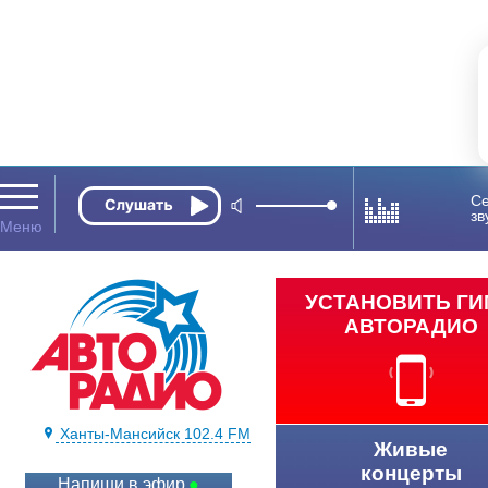
Се
зв
УСТАНОВИТЬ Г
АВТОРАДИО
Ханты-Мансийск 102.4 FM
Живые
концерты
Напиши в эфир