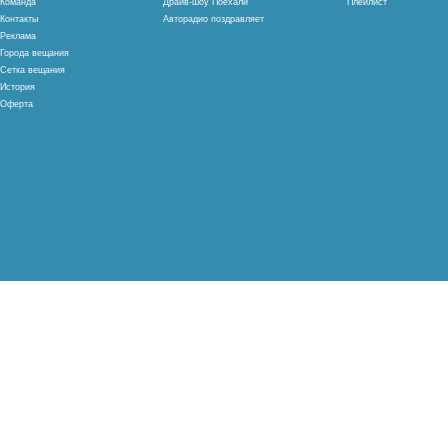
Команда
Драйв-шоу Поехали
Плейлист
Контакты
Авторадио поздравляет
Реклама
Города вещания
Сетка вещания
История
Оферта