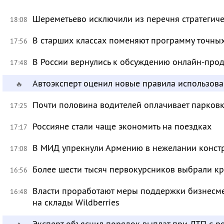
Шереметьево исключили из перечня стратегич
18:08
В старших классах поменяют программу точных
17:56
В России вернулись к обсуждению онлайн-про
17:48
Автоэксперт оценил новые правила использов
🔥
Почти половина водителей оплачивает парковк
17:25
Россияне стали чаще экономить на поездках
17:17
В МИД упрекнули Армению в нежелании констр
17:08
Более шести тысяч первокурсников выбрали к
16:56
Власти проработают меры поддержки бизнесме
16:48
на склады Wildberries
Эксперт объяснил порядок выплат при ДТП с 