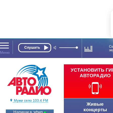
Се
зв
УСТАНОВИТЬ Г
АВТОРАДИО
Мужи село 103.4 FM
Живые
концерты
Напиши в эфир