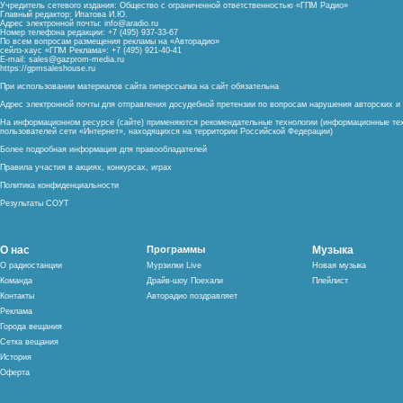
Учредитель сетевого издания: Общество с ограниченной ответственностью «ГПМ Радио»
Главный редактор: Ипатова И.Ю.
Адрес электронной почты:
info@aradio.ru
Номер телефона редакции: +7 (495) 937-33-67
По всем вопросам размещения рекламы на «Авторадио»
сейлз-хаус «ГПМ Реклама»: +7 (495) 921-40-41
E-mail:
sales@gazprom-media.ru
https://gpmsaleshouse.ru
При использовании материалов сайта гиперссылка на сайт обязательна
Адрес электронной почты для отправления досудебной претензии по вопросам нарушения авторских 
На информационном ресурсе (сайте) применяются рекомендательные технологии (информационные тех
пользователей сети «Интернет», находящихся на территории Российской Федерации)
Более подробная информация для правообладателей
Правила участия в акциях, конкурсах, играх
Политика конфиденциальности
Результаты СОУТ
О нас
Программы
Музыка
О радиостанции
Мурзилки Live
Новая музыка
Команда
Драйв-шоу Поехали
Плейлист
Контакты
Авторадио поздравляет
Реклама
Города вещания
Сетка вещания
История
Оферта