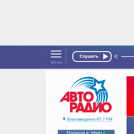
Благовещенск 87.7 FM
Напиши в эфир