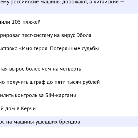
чему российские машины дорожают, а китайские —
чили 105 пляжей
рировал тест‑систему на вирус Эбола
ыставка «Имя героя. Потерянные судьбы
тая вырос более чем на четверть
о получить штраф до пяти тысяч рублей
лить контроль за SIM-картами
ой дом в Керчи
рос на машины ушедших брендов