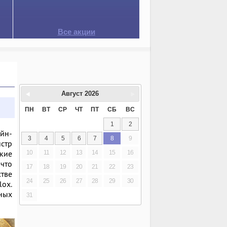
Все акции
Август
2026
ПН
ВТ
СР
ЧТ
ПТ
СБ
ВС
1
2
йн-
3
4
5
6
7
8
9
стр
акие
10
11
12
13
14
15
16
 что
17
18
19
20
21
22
23
стве
24
25
26
27
28
29
30
ox.
ных
31