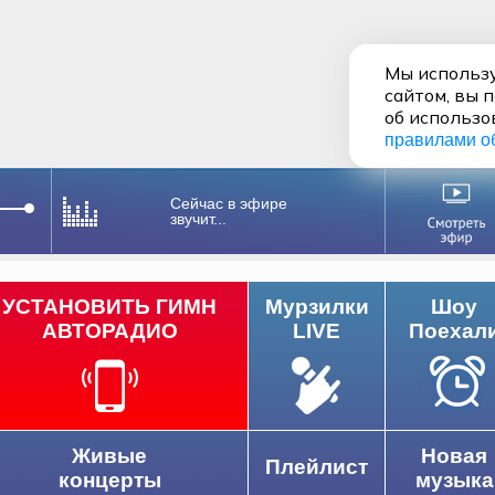
Мы использу
сайтом, вы 
об использо
правилами о
Сейчас в эфире
звучит...
УСТАНОВИТЬ ГИМН
Мурзилки
Шоу
АВТОРАДИО
LIVE
Поехал
Живые
Новая
Плейлист
концерты
музыка