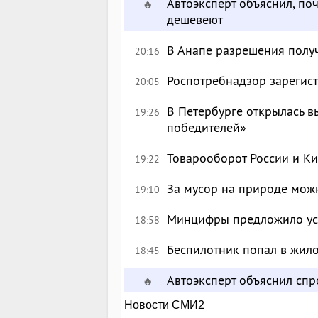
Автоэксперт объяснил, по
🔥
дешевеют
В Анапе разрешения полу
20:16
Роспотребнадзор зарегист
20:05
В Петербурге открылась в
19:26
победителей»
Товарооборот России и Ки
19:22
За мусор на природе можн
19:10
Минцифры предложило уси
18:58
Беспилотник попал в жил
18:45
Автоэксперт объяснил сп
🔥
Новости СМИ2