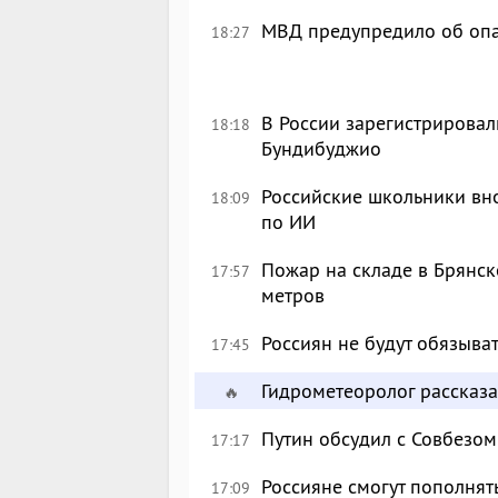
МВД предупредило об опа
18:27
В России зарегистрировал
18:18
Бундибуджио
Российские школьники вн
18:09
по ИИ
Пожар на складе в Брянск
17:57
метров
Россиян не будут обязыва
17:45
Гидрометеоролог рассказа
🔥
Путин обсудил с Совбезом
17:17
Россияне смогут пополнят
17:09