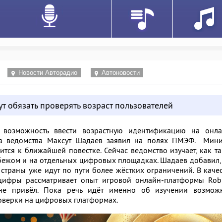
Новости Авторадио
Автоновости
 обязать проверять возраст пользователей
 возможность ввести возрастную идентификацию на онла
ва ведомства Максут Шадаев заявил на полях ПМЭФ. Мини
сится к ближайшей повестке. Сейчас ведомство изучает, как т
бежом и на отдельных цифровых площадках. Шадаев добавил,
страны уже идут по пути более жёстких ограничений. В каче
ифры рассматривает опыт игровой онлайн-платформы Robl
не привёл. Пока речь идёт именно об изучении возмож
оверки на цифровых платформах.