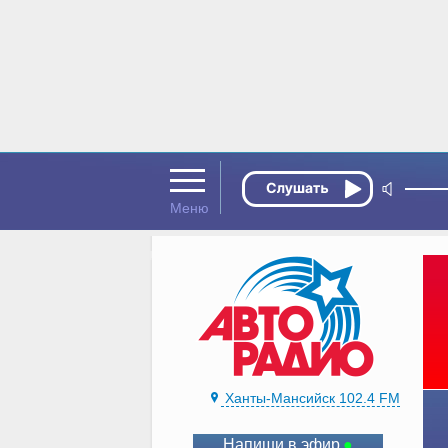
Ханты-Мансийск 102.4 FM
Напиши в эфир