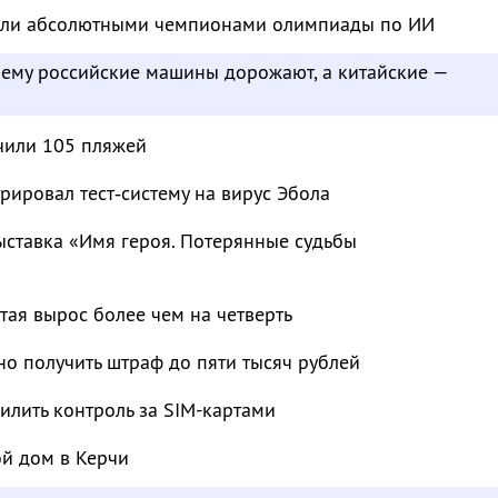
тали абсолютными чемпионами олимпиады по ИИ
чему российские машины дорожают, а китайские —
чили 105 пляжей
рировал тест‑систему на вирус Эбола
ыставка «Имя героя. Потерянные судьбы
тая вырос более чем на четверть
о получить штраф до пяти тысяч рублей
лить контроль за SIM-картами
ой дом в Керчи