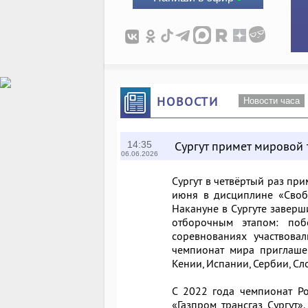
НОВОСТИ
Новости часа
Сургут примет мировой 
14:35
06.06.2026
Сургут в четвёртый раз пр
июня в дисциплине «Своб
Накануне в Сургуте заверш
отборочным этапом: поб
соревнованиях участвова
чемпионат мира приглаше
Кении, Испании, Сербии, Сл
С 2022 года чемпионат Р
«Газпром трансгаз Сургут»