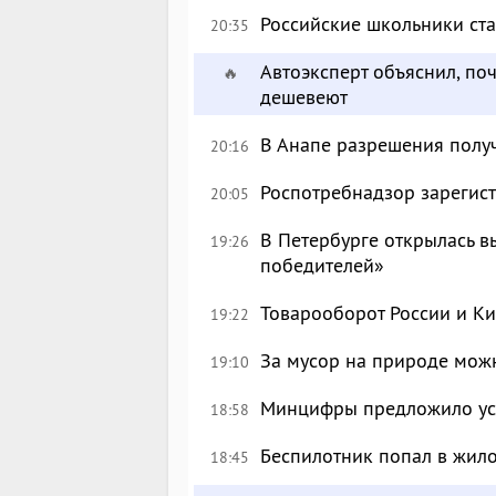
Российские школьники с
20:35
Автоэксперт объяснил, по
🔥
дешевеют
В Анапе разрешения полу
20:16
Роспотребнадзор зарегист
20:05
В Петербурге открылась в
19:26
победителей»
Товарооборот России и Ки
19:22
За мусор на природе можн
19:10
Минцифры предложило уси
18:58
Беспилотник попал в жил
18:45