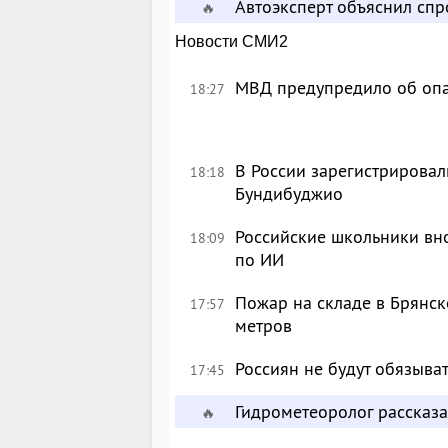
Автоэксперт объяснил сп
🔥
Новости СМИ2
МВД предупредило об опа
18:27
В России зарегистрировал
18:18
Бундибуджио
Российские школьники вн
18:09
по ИИ
Пожар на складе в Брянск
17:57
метров
Россиян не будут обязыва
17:45
Гидрометеоролог рассказа
🔥