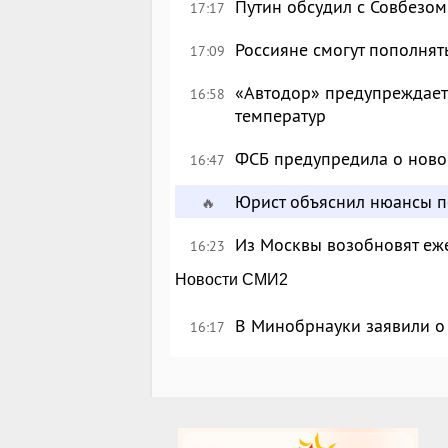
Путин обсудил с Совбезом
17:17
Россияне смогут пополнят
17:09
«Автодор» предупреждает 
16:58
температур
ФСБ предупредила о ново
16:47
Юрист объяснил нюансы п
🔥
Из Москвы возобновят еж
16:23
Новости СМИ2
В Минобрнауки заявили о 
16:17