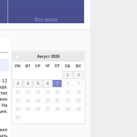
Все акции
Август
2026
ПН
ВТ
СР
ЧТ
ПТ
СБ
ВС
1
2
о 12
3
4
5
6
7
8
9
да.
стал
10
11
12
13
14
15
16
ких
17
18
19
20
21
22
23
 На
24
25
26
27
28
29
30
ии,
31
жке
вать