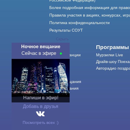
Российской Федерации)
Более подробная информация для прав
Правила участия в акциях, конкурсах, игр
Политика конфиденциальности
Результаты СОУТ
Скрыть
Ночное вещание
О нас
Программы
Сейчас в эфире
О радиостанции
Мурзилки Live
Команда
Драйв-шоу Поеха
Контакты
Авторадио поздр
Реклама
Города вещания
Сетка вещания
История
Напиши в эфир!
Оферта
Добавь в друзья
Посмотреть всех :)