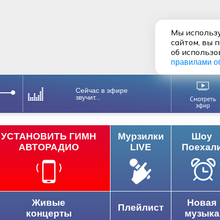
Мы использу
сайтом, вы 
об использо
правилами о
Сейчас в эфире
звучит...
УСТАНОВИТЬ ГИМН
Мурзилки
Шоу
АВТОРАДИО
LIVE
Поехал
Живые
Новая
Плейлист
концерты
музыка