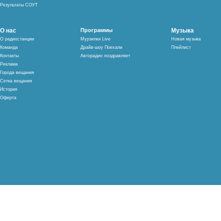
Результаты СОУТ
О нас
Программы
Музыка
О радиостанции
Мурзилки Live
Новая музыка
Команда
Драйв-шоу Поехали
Плейлист
Контакты
Авторадио поздравляет
Реклама
Города вещания
Сетка вещания
История
Оферта