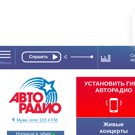
Се
зв
УСТАНОВИТЬ Г
АВТОРАДИО
Мужи село 103.4 FM
Живые
концерты
Напиши в эфир