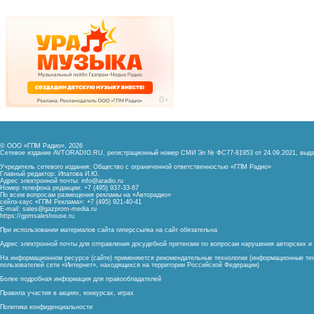
© ООО «ГПМ Радио», 2026
Сетевое издание AVTORADIO.RU, регистрационный номер
СМИ Эл № ФС77-81953 от 24.09.2021,
выда
Учредитель сетевого издания: Общество с ограниченной ответственностью «ГПМ Радио»
Главный редактор: Ипатова И.Ю.
Адрес электронной почты:
info@aradio.ru
Номер телефона редакции: +7 (495) 937-33-67
По всем вопросам размещения рекламы на «Авторадио»
сейлз-хаус «ГПМ Реклама»: +7 (495) 921-40-41
E-mail:
sales@gazprom-media.ru
https://gpmsaleshouse.ru
При использовании материалов сайта гиперссылка на сайт обязательна
Адрес электронной почты для отправления досудебной претензии по вопросам нарушения авторских 
На информационном ресурсе (сайте) применяются рекомендательные технологии (информационные тех
пользователей сети «Интернет», находящихся на территории Российской Федерации)
Более подробная информация для правообладателей
Правила участия в акциях, конкурсах, играх
Политика конфиденциальности