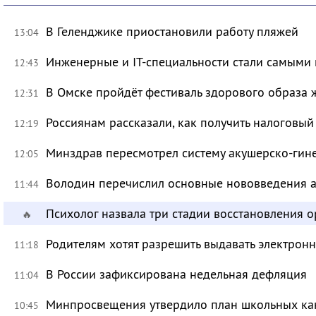
В Геленджике приостановили работу пляжей
13:04
Инженерные и IT-специальности стали самыми 
12:43
В Омске пройдёт фестиваль здорового образа
12:31
Россиянам рассказали, как получить налоговый
12:19
Минздрав пересмотрел систему акушерско-ги
12:05
Володин перечислил основные нововведения а
11:44
Психолог назвала три стадии восстановления 
🔥
Родителям хотят разрешить выдавать электрон
11:18
В России зафиксирована недельная дефляция
11:04
Минпросвещения утвердило план школьных ка
10:45