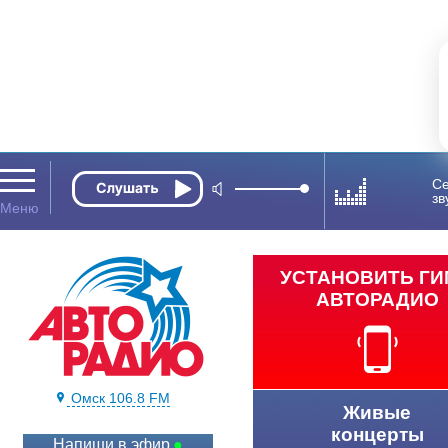
Се
зв
УСТАНОВИТЬ Г
АВТОРАДИО
Омск 106.8 FM
Живые
концерты
Напиши в эфир