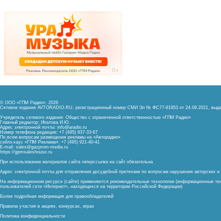
© ООО «ГПМ Радио», 2026
Сетевое издание AVTORADIO.RU, регистрационный номер
СМИ Эл № ФС77-81953 от 24.09.2021,
выда
Учредитель сетевого издания: Общество с ограниченной ответственностью «ГПМ Радио»
Главный редактор: Ипатова И.Ю.
Адрес электронной почты:
info@aradio.ru
Номер телефона редакции: +7 (495) 937-33-67
По всем вопросам размещения рекламы на «Авторадио»
сейлз-хаус «ГПМ Реклама»: +7 (495) 921-40-41
E-mail:
sales@gazprom-media.ru
https://gpmsaleshouse.ru
При использовании материалов сайта гиперссылка на сайт обязательна
Адрес электронной почты для отправления досудебной претензии по вопросам нарушения авторских 
На информационном ресурсе (сайте) применяются рекомендательные технологии (информационные тех
пользователей сети «Интернет», находящихся на территории Российской Федерации)
Более подробная информация для правообладателей
Правила участия в акциях, конкурсах, играх
Политика конфиденциальности