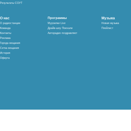
Результаты СОУТ
О нас
Программы
Музыка
О радиостанции
Мурзилки Live
Новая музыка
Команда
Драйв-шоу Поехали
Плейлист
Контакты
Авторадио поздравляет
Реклама
Города вещания
Сетка вещания
История
Оферта