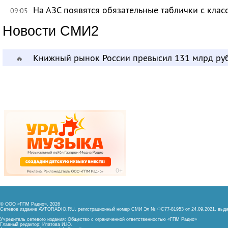
На АЗС появятся обязательные таблички с клас
09:05
Новости СМИ2
Книжный рынок России превысил 131 млрд ру
🔥
© ООО «ГПМ Радио», 2026
Сетевое издание AVTORADIO.RU, регистрационный номер
СМИ Эл № ФС77-81953 от 24.09.2021,
выда
Учредитель сетевого издания: Общество с ограниченной ответственностью «ГПМ Радио»
Главный редактор: Ипатова И.Ю.