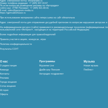
Адрес электронной почты:
info@aradio.ru
Номер телефона редакции: +7 (495) 937-33-67
По всем вопросам размещения рекламы на «Авторадио»
сейлз-хаус «ГПМ Реклама»: +7 (495) 921-40-41
E-mail:
sales@gazprom-media.ru
https://gpmsaleshouse.ru
При использовании материалов сайта гиперссылка на сайт обязательна
Адрес электронной почты для отправления досудебной претензии по вопросам нарушения авторских 
На информационном ресурсе (сайте) применяются рекомендательные технологии (информационные тех
пользователей сети «Интернет», находящихся на территории Российской Федерации)
Более подробная информация для правообладателей
Правила участия в акциях, конкурсах, играх
Политика конфиденциальности
Результаты СОУТ
О нас
Программы
Музыка
О радиостанции
Мурзилки Live
Новая музыка
Команда
Драйв-шоу Поехали
Плейлист
Контакты
Авторадио поздравляет
Реклама
Города вещания
Сетка вещания
История
Оферта