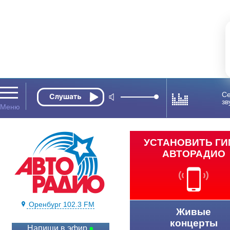
Се
зв
УСТАНОВИТЬ Г
АВТОРАДИО
Оренбург 102.3 FM
Живые
концерты
Напиши в эфир