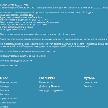
© ООО «ГПМ Радио», 2026
Сетевое издание AVTORADIO.RU, регистрационный номер
СМИ Эл № ФС77-81953 от 24.09.2021,
выда
Учредитель сетевого издания: Общество с ограниченной ответственностью «ГПМ Радио»
Главный редактор: Ипатова И.Ю.
Адрес электронной почты:
info@aradio.ru
Номер телефона редакции: +7 (495) 937-33-67
По всем вопросам размещения рекламы на «Авторадио»
сейлз-хаус «ГПМ Реклама»: +7 (495) 921-40-41
E-mail:
sales@gazprom-media.ru
https://gpmsaleshouse.ru
При использовании материалов сайта гиперссылка на сайт обязательна
Адрес электронной почты для отправления досудебной претензии по вопросам нарушения авторских 
На информационном ресурсе (сайте) применяются рекомендательные технологии (информационные тех
пользователей сети «Интернет», находящихся на территории Российской Федерации)
Более подробная информация для правообладателей
Правила участия в акциях, конкурсах, играх
Политика конфиденциальности
Результаты СОУТ
О нас
Программы
Музыка
О радиостанции
Мурзилки Live
Новая музыка
Команда
Драйв-шоу Поехали
Плейлист
Контакты
Авторадио поздравляет
Реклама
Города вещания
Сетка вещания
История