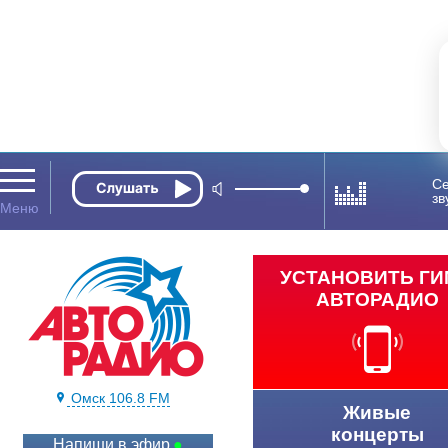
Се
зв
УСТАНОВИТЬ Г
АВТОРАДИО
Омск 106.8 FM
Живые
концерты
Напиши в эфир