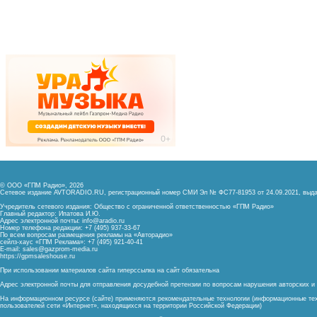
© ООО «ГПМ Радио», 2026
Сетевое издание AVTORADIO.RU, регистрационный номер
СМИ Эл № ФС77-81953 от 24.09.2021,
выда
Учредитель сетевого издания: Общество с ограниченной ответственностью «ГПМ Радио»
Главный редактор: Ипатова И.Ю.
Адрес электронной почты:
info@aradio.ru
Номер телефона редакции: +7 (495) 937-33-67
По всем вопросам размещения рекламы на «Авторадио»
сейлз-хаус «ГПМ Реклама»: +7 (495) 921-40-41
E-mail:
sales@gazprom-media.ru
https://gpmsaleshouse.ru
При использовании материалов сайта гиперссылка на сайт обязательна
Адрес электронной почты для отправления досудебной претензии по вопросам нарушения авторских 
На информационном ресурсе (сайте) применяются рекомендательные технологии (информационные тех
пользователей сети «Интернет», находящихся на территории Российской Федерации)