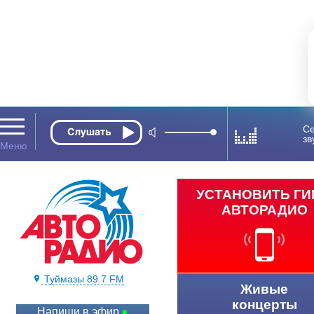
Се
зв
УСТАНОВИТЬ Г
АВТОРАДИО
Туймазы 89.7 FM
Живые
концерты
Напиши в эфир