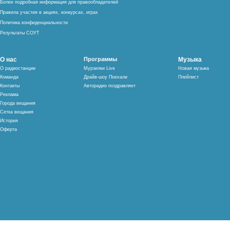
Более подробная информация для правообладателей
Правила участия в акциях, конкурсах, играх
Политика конфиденциальности
Результаты СОУТ
О нас
Программы
Музыка
О радиостанции
Мурзилки Live
Новая музыка
Команда
Драйв-шоу Поехали
Плейлист
Контакты
Авторадио поздравляет
Реклама
Города вещания
Сетка вещания
История
Оферта