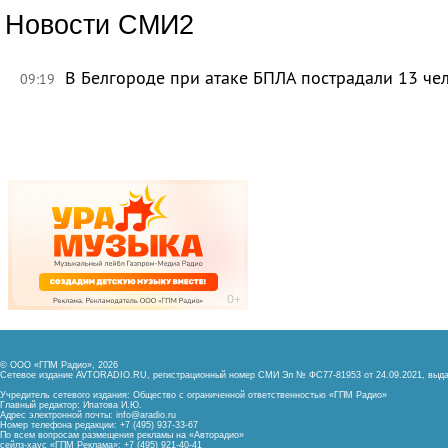
Новости СМИ2
В Белгороде при атаке БПЛА пострадали 13 че
09:19
© ООО «ГПМ Радио», 2026
Сетевое издание AVTORADIO.RU, регистрационный номер
СМИ Эл № ФС77-81953 от 24.09.2021,
выда
Учредитель сетевого издания: Общество с ограниченной ответственностью «ГПМ Радио»
Главный редактор: Ипатова И.Ю.
Адрес электронной почты:
info@aradio.ru
Номер телефона редакции: +7 (495) 937-33-67
По всем вопросам размещения рекламы на «Авторадио»
сейлз-хаус «ГПМ Реклама»: +7 (495) 921-40-41