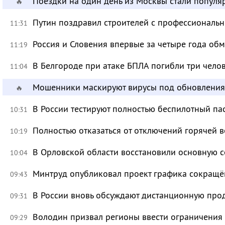
Поездки на один день из Москвы стали популя
🔥
Путин поздравил строителей с профессиональ
11:31
Россия и Словения впервые за четыре года об
11:19
В Белгороде при атаке БПЛА погибли три чело
11:04
Мошенники маскируют вирусы под обновления
🔥
В России тестируют полностью беспилотный па
10:31
Полностью отказаться от отключений горячей в
10:19
В Орловской области восстановили основную се
10:04
Минтруд опубликовал проект графика сокращё
09:43
В России вновь обсуждают дистанционную про
09:31
Володин призвал регионы ввести ограничения
09:29