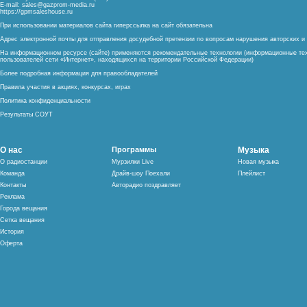
E-mail:
sales@gazprom-media.ru
https://gpmsaleshouse.ru
При использовании материалов сайта гиперссылка на сайт обязательна
Адрес электронной почты для отправления досудебной претензии по вопросам нарушения авторских 
На информационном ресурсе (сайте) применяются рекомендательные технологии (информационные тех
пользователей сети «Интернет», находящихся на территории Российской Федерации)
Более подробная информация для правообладателей
Правила участия в акциях, конкурсах, играх
Политика конфиденциальности
Результаты СОУТ
О нас
Программы
Музыка
О радиостанции
Мурзилки Live
Новая музыка
Команда
Драйв-шоу Поехали
Плейлист
Контакты
Авторадио поздравляет
Реклама
Города вещания
Сетка вещания
История
Оферта