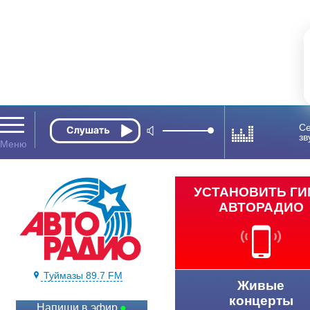
Се
зв
УСТАНОВИТЬ Г
АВТОРАДИО
Туймазы 89.7 FM
Живые
концерты
Напиши в эфир