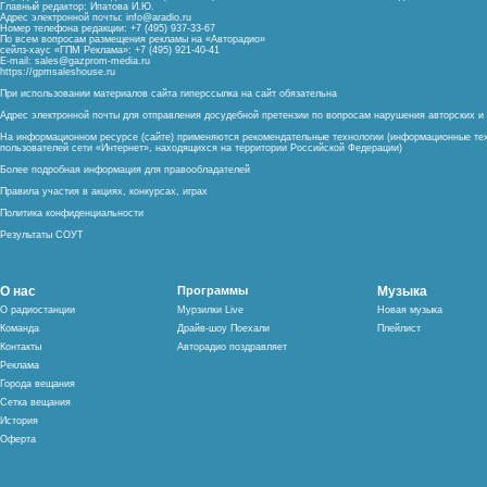
Главный редактор: Ипатова И.Ю.
Адрес электронной почты:
info@aradio.ru
Номер телефона редакции: +7 (495) 937-33-67
По всем вопросам размещения рекламы на «Авторадио»
сейлз-хаус «ГПМ Реклама»: +7 (495) 921-40-41
E-mail:
sales@gazprom-media.ru
https://gpmsaleshouse.ru
При использовании материалов сайта гиперссылка на сайт обязательна
Адрес электронной почты для отправления досудебной претензии по вопросам нарушения авторских 
На информационном ресурсе (сайте) применяются рекомендательные технологии (информационные тех
пользователей сети «Интернет», находящихся на территории Российской Федерации)
Более подробная информация для правообладателей
Правила участия в акциях, конкурсах, играх
Политика конфиденциальности
Результаты СОУТ
О нас
Программы
Музыка
О радиостанции
Мурзилки Live
Новая музыка
Команда
Драйв-шоу Поехали
Плейлист
Контакты
Авторадио поздравляет
Реклама
Города вещания
Сетка вещания
История
Оферта