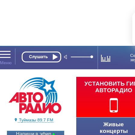
Се
зв
УСТАНОВИТЬ Г
АВТОРАДИО
Туймазы 89.7 FM
Живые
концерты
Напиши в эфир