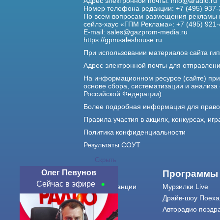
Адрес электронной почты:
info@aradio.ru
Номер телефона редакции: +7 (495) 937-
По всем вопросам размещения рекламы 
сейлз-хаус «ГПМ Реклама»: +7 (495) 921-
E-mail:
sales@gazprom-media.ru
https://gpmsaleshouse.ru
При использовании материалов сайта гип
Адрес электронной почты для отправлен
На информационном ресурсе (сайте) пр
основе сбора, систематизации и анализа
Российской Федерации)
Более подробная информация для прав
Правила участия в акциях, конкурсах, игр
Политика конфиденциальности
Результаты СОУТ
Скрыть
Олег Певунов
О нас
Программы
Сейчас в эфире
О радиостанции
Мурзилки Live
Команда
Драйв-шоу Поеха
Контакты
Авторадио поздр