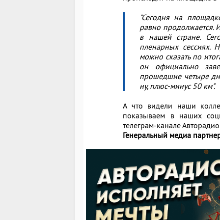
"Сегодня на площадк
равно продолжается. 
в нашей стране. Сего
пленарных сессиях. Н
можно сказать по ито
он официально заве
прошедшие четыре дня
ну, плюс-минус 50 км".
А что видели наши колле
показываем в наших соци
телеграм-канале Авторадио
Генеральный медиа партнер