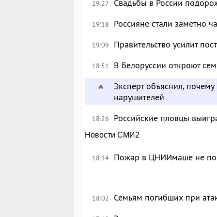
Свадьбы в России подоро
19:27
Россияне стали заметно ч
19:18
Правительство усилит пос
19:09
В Белоруссии откроют сем
18:51
Эксперт объяснил, почему
🔥
нарушителей
Российские пловцы выигра
18:26
Новости СМИ2
Пожар в ЦНИИмаше не пов
18:14
Семьям погибших при ата
18:02