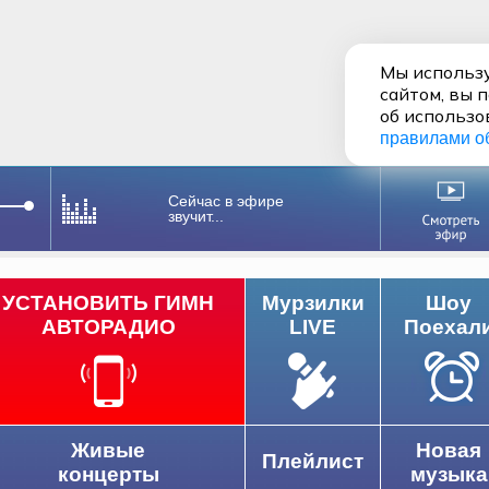
Мы использу
сайтом, вы 
об использо
правилами о
Сейчас в эфире
звучит...
УСТАНОВИТЬ ГИМН
Мурзилки
Шоу
АВТОРАДИО
LIVE
Поехал
Живые
Новая
Плейлист
концерты
музыка