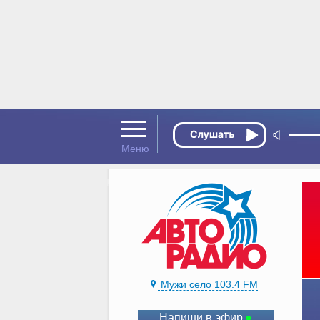
Мужи село 103.4 FM
Напиши в эфир