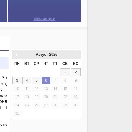
Все акции
Август
2026
ПН
ВТ
СР
ЧТ
ПТ
СБ
ВС
1
2
. За
3
4
5
6
7
8
9
са,
у -
10
11
12
13
14
15
16
ало
17
18
19
20
21
22
23
орил
24
25
26
27
28
29
30
и и
31
 что