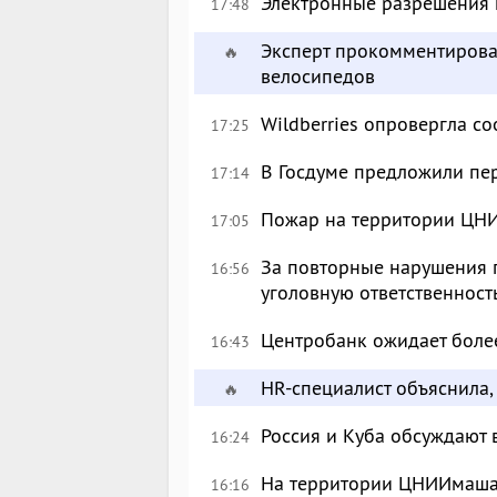
Электронные разрешения м
17:48
Эксперт прокомментирова
🔥
велосипедов
Wildberries опровергла с
17:25
В Госдуме предложили пе
17:14
Пожар на территории ЦН
17:05
За повторные нарушения 
16:56
уголовную ответственност
Центробанк ожидает более
16:43
HR-специалист объяснила, 
🔥
Россия и Куба обсуждают
16:24
На территории ЦНИИмаша
16:16