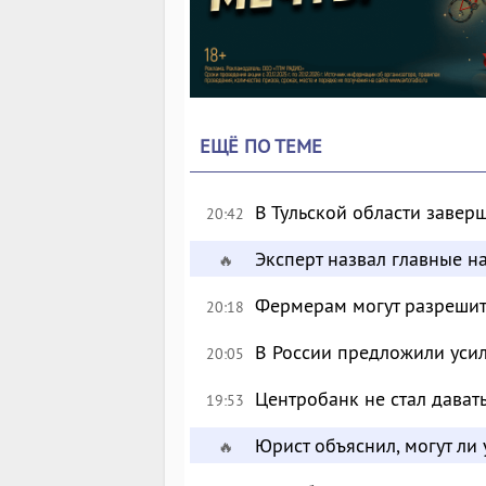
ЕЩЁ ПО ТЕМЕ
В Тульской области завер
20:42
Эксперт назвал главные н
🔥
Фермерам могут разрешить
20:18
В России предложили уси
20:05
Центробанк не стал дават
19:53
Юрист объяснил, могут ли
🔥