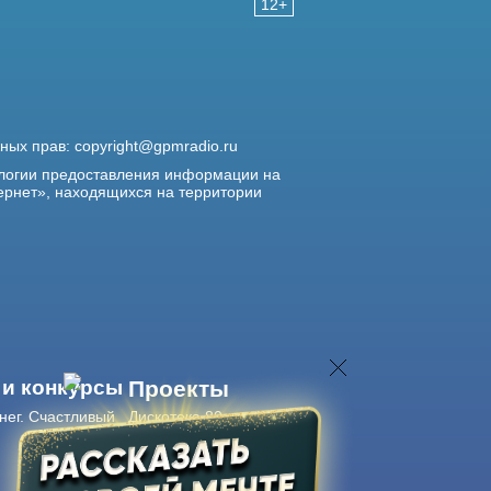
12+
жных прав:
copyright@gpmradio.ru
логии предоставления информации на
ернет», находящихся на территории
 и конкурсы
Проекты
нег. Счастливый
Дискотека 80-х
Живые концерты
Журнал Авторадио