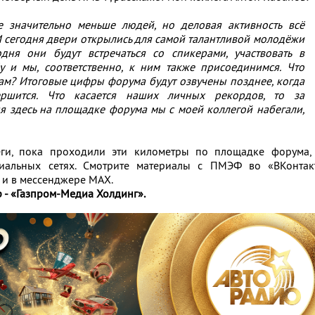
е значительно меньше людей, но деловая активность всё
И сегодня двери открылись для самой талантливой молодёжи
дня они будут встречаться со спикерами, участвовать в
у и мы, соответственно, к ним также присоединимся. Что
гам? Итоговые цифры форума будут озвучены позднее, когда
ршится. Что касается наших личных рекордов, то за
 здесь на площадке форума мы с моей коллегой набегали,
ги, пока проходили эти километры по площадке форума,
альных сетях. Смотрите материалы с ПМЭФ во «ВКонтакт
 и в мессенджере MAX.
 - «Газпром-Медиа Холдинг».