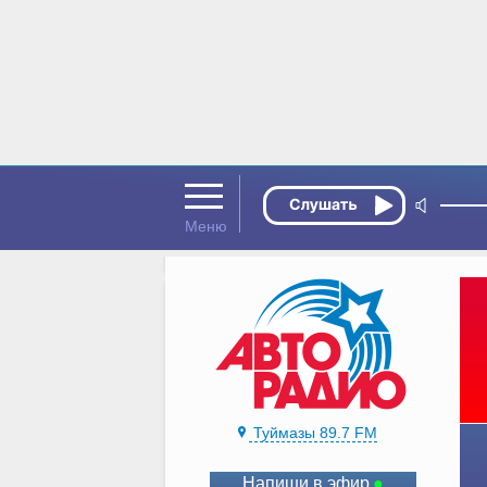
Туймазы 89.7 FM
Напиши в эфир