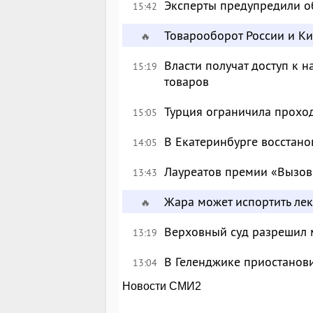
Эксперты предупредили о
15:42
Товарооборот России и К
🔥
Власти получат доступ к 
15:19
товаров
Турция ограничила прохо
15:05
В Екатеринбурге восстан
14:05
Лауреатов премии «Вызов
13:43
Жара может испортить лек
🔥
Верховный суд разрешил 
13:19
В Геленджике приостанов
13:04
Новости СМИ2