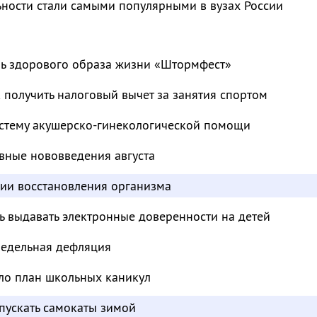
ьности стали самыми популярными в вузах России
ль здорового образа жизни «Штормфест»
к получить налоговый вычет за занятия спортом
стему акушерско-гинекологической помощи
вные нововведения августа
дии восстановления организма
ь выдавать электронные доверенности на детей
недельная дефляция
ло план школьных каникул
пускать самокаты зимой