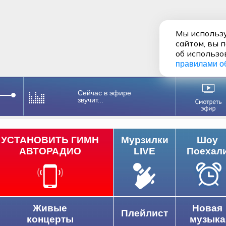
Мы использу
сайтом, вы 
об использо
правилами о
Сейчас в эфире
звучит...
УСТАНОВИТЬ ГИМН
Мурзилки
Шоу
АВТОРАДИО
LIVE
Поехал
Живые
Новая
Плейлист
концерты
музыка