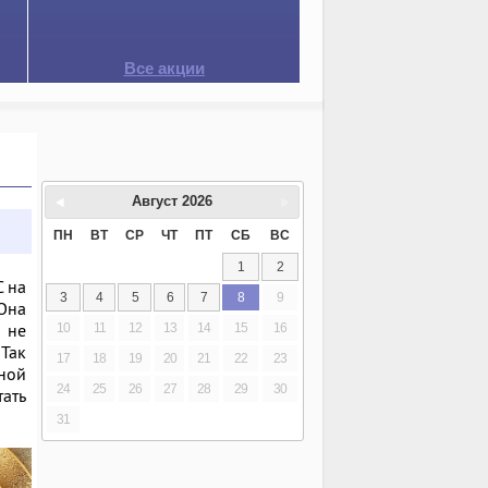
Все акции
Август
2026
ПН
ВТ
СР
ЧТ
ПТ
СБ
ВС
1
2
С на
3
4
5
6
7
8
9
Она
 не
10
11
12
13
14
15
16
 Так
17
18
19
20
21
22
23
ной
24
25
26
27
28
29
30
ать
31