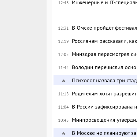
Инженерные и IT-специал
12:43
В Омске пройдёт фестива
12:31
Россиянам рассказали, ка
12:19
Минздрав пересмотрел си
12:05
Володин перечислил осно
11:44
Психолог назвала три ста
🔥
Родителям хотят разрешит
11:18
В России зафиксирована 
11:04
Минпросвещения утверди
10:45
В Москве не планируют за
🔥