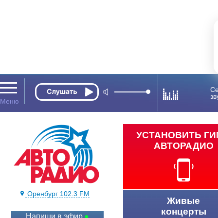
Се
зв
УСТАНОВИТЬ Г
АВТОРАДИО
Оренбург 102.3 FM
Живые
концерты
Напиши в эфир