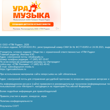
© ООО «ГПМ Радио», 2026
Сетевое издание AVTORADIO.RU, регистрационный номер
СМИ Эл № ФС77-81953 от 24.09.2021,
выда
Учредитель сетевого издания: Общество с ограниченной ответственностью «ГПМ Радио»
Главный редактор: Ипатова И.Ю.
Адрес электронной почты:
info@aradio.ru
Номер телефона редакции: +7 (495) 937-33-67
По всем вопросам размещения рекламы на «Авторадио»
сейлз-хаус «ГПМ Реклама»: +7 (495) 921-40-41
E-mail:
sales@gazprom-media.ru
https://gpmsaleshouse.ru
При использовании материалов сайта гиперссылка на сайт обязательна
Адрес электронной почты для отправления досудебной претензии по вопросам нарушения авторских 
На информационном ресурсе (сайте) применяются рекомендательные технологии (информационные тех
пользователей сети «Интернет», находящихся на территории Российской Федерации)
Более подробная информация для правообладателей
Правила участия в акциях, конкурсах, играх
Политика конфиденциальности
Результаты СОУТ