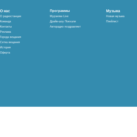
О нас
Программы
Музыка
О радиостанции
Мурзилки Live
Новая музыка
Команда
Драйв-шоу Поехали
Плейлист
Контакты
Авторадио поздравляет
Реклама
Города вещания
Сетка вещания
История
Оферта