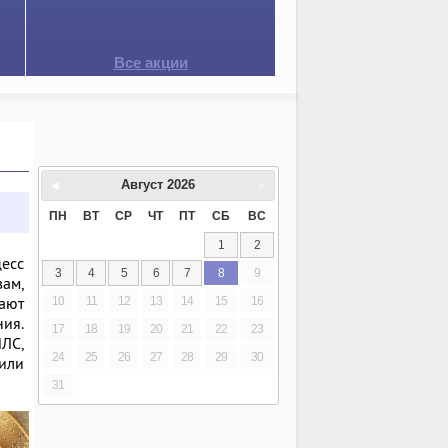
Все акции
Август
2026
ПН
ВТ
СР
ЧТ
ПТ
СБ
ВС
1
2
есс
3
4
5
6
7
8
9
вам,
ают
10
11
12
13
14
15
16
ия.
17
18
19
20
21
22
23
ИЛС,
24
25
26
27
28
29
30
 или
31