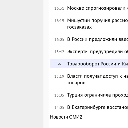
Москве спрогнозировали 
16:31
Мишустин поручил рассмо
16:19
госзаказах
В России предложили вве
16:05
Эксперты предупредили о
15:42
Товарооборот России и К
🔥
Власти получат доступ к 
15:19
товаров
Турция ограничила прохо
15:05
В Екатеринбурге восстан
14:05
Новости СМИ2