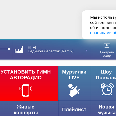
Мы использу
сайтом, вы 
об использо
правилами о
HI-FI
Седьмой Лепесток (Remix)
УСТАНОВИТЬ ГИМН
Мурзилки
Шоу
АВТОРАДИО
LIVE
Поехал
Живые
Новая
Плейлист
концерты
музыка