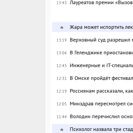
Лауреатов премии «Вызов
13:43
Жара может испортить лек
🔥
Верховный суд разрешил 
13:19
В Геленджике приостанов
13:04
Инженерные и IT-специал
12:43
В Омске пройдёт фестива
12:31
Россиянам рассказали, ка
12:19
Минздрав пересмотрел си
12:05
Володин перечислил осно
11:44
Психолог назвала три ста
🔥