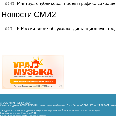
Минтруд опубликовал проект графика сокращё
09:43
Новости СМИ2
В России вновь обсуждают дистанционную про
09:31
© ООО «ГПМ Радио», 2026
Сетевое издание AVTORADIO.RU, регистрационный номер
СМИ Эл № ФС77-81953 от 24.09.2021,
выда
Учредитель сетевого издания: Общество с ограниченной ответственностью «ГПМ Радио»
Главный редактор: Ипатова И.Ю.
Адрес электронной почты:
info@aradio.ru