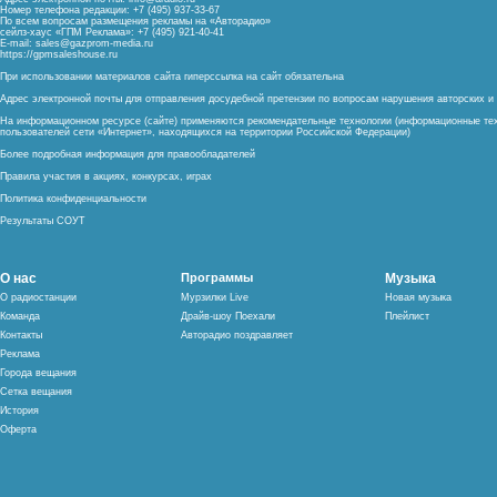
Номер телефона редакции: +7 (495) 937-33-67
По всем вопросам размещения рекламы на «Авторадио»
сейлз-хаус «ГПМ Реклама»: +7 (495) 921-40-41
E-mail:
sales@gazprom-media.ru
https://gpmsaleshouse.ru
При использовании материалов сайта гиперссылка на сайт обязательна
Адрес электронной почты для отправления досудебной претензии по вопросам нарушения авторских 
На информационном ресурсе (сайте) применяются рекомендательные технологии (информационные тех
пользователей сети «Интернет», находящихся на территории Российской Федерации)
Более подробная информация для правообладателей
Правила участия в акциях, конкурсах, играх
Политика конфиденциальности
Результаты СОУТ
О нас
Программы
Музыка
О радиостанции
Мурзилки Live
Новая музыка
Команда
Драйв-шоу Поехали
Плейлист
Контакты
Авторадио поздравляет
Реклама
Города вещания
Сетка вещания
История
Оферта