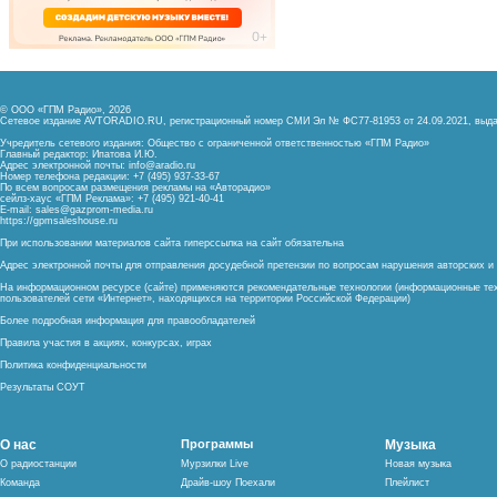
© ООО «ГПМ Радио», 2026
Сетевое издание AVTORADIO.RU, регистрационный номер
СМИ Эл № ФС77-81953 от 24.09.2021,
выда
Учредитель сетевого издания: Общество с ограниченной ответственностью «ГПМ Радио»
Главный редактор: Ипатова И.Ю.
Адрес электронной почты:
info@aradio.ru
Номер телефона редакции: +7 (495) 937-33-67
По всем вопросам размещения рекламы на «Авторадио»
сейлз-хаус «ГПМ Реклама»: +7 (495) 921-40-41
E-mail:
sales@gazprom-media.ru
https://gpmsaleshouse.ru
При использовании материалов сайта гиперссылка на сайт обязательна
Адрес электронной почты для отправления досудебной претензии по вопросам нарушения авторских 
На информационном ресурсе (сайте) применяются рекомендательные технологии (информационные тех
пользователей сети «Интернет», находящихся на территории Российской Федерации)
Более подробная информация для правообладателей
Правила участия в акциях, конкурсах, играх
Политика конфиденциальности
Результаты СОУТ
О нас
Программы
Музыка
О радиостанции
Мурзилки Live
Новая музыка
Команда
Драйв-шоу Поехали
Плейлист