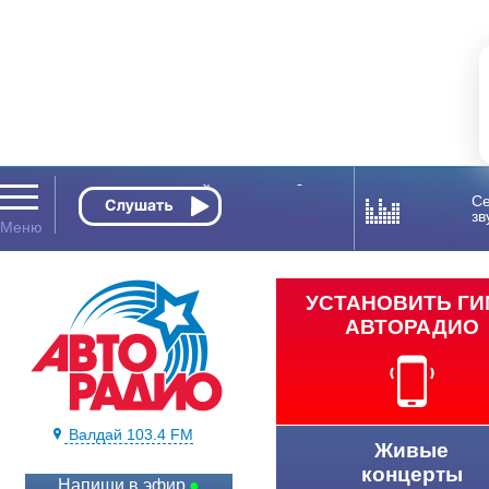
Се
зв
УСТАНОВИТЬ Г
АВТОРАДИО
Валдай 103.4 FM
Живые
концерты
Напиши в эфир