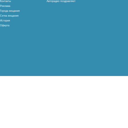
Контакты
Авторадио поздравляет
Реклама
Города вещания
Сетка вещания
История
Оферта