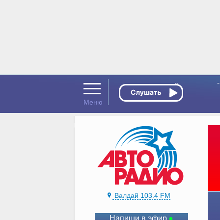
Валдай 103.4 FM
Напиши в эфир