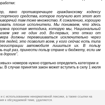
оработки:
ер, явно противоречащее гражданскому кодексу
спортного средства, которое получило вот этот вот
отиворечий там тоже множество. К сожалению, хорошую
овать плохие исполнители. Мы понимаем, что здесь
 нужна простая методика, которую мы, Национальный
агаем уже не один год. Во-первых, это отказ от
омера должны перевешиваться исключительно через
для людей, это позволит всем, у кого сейчас есть типа
регистрации автомобиля лишиться их. В пользу
ь ещё раз, принести пользу стране и бюджету, если им
а дороге".
асивых» номеров нужно отдельно определить категории и
. В случае принятия закон может вступить в силу 1 июля
 и с использованием ненормативной лексики,
а также ссылки
на
ия к обсуждаемой теме, удаляются.