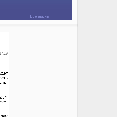
Все акции
17:19
удет
ость
дажа
удет
ком.
адио