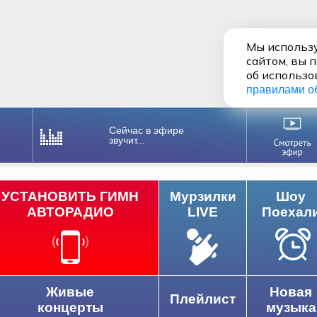
Мы использу
сайтом, вы 
об использо
правилами о
Сейчас в эфире
звучит...
УСТАНОВИТЬ ГИМН
Мурзилки
Шоу
АВТОРАДИО
LIVE
Поехал
Живые
Новая
Плейлист
концерты
музыка