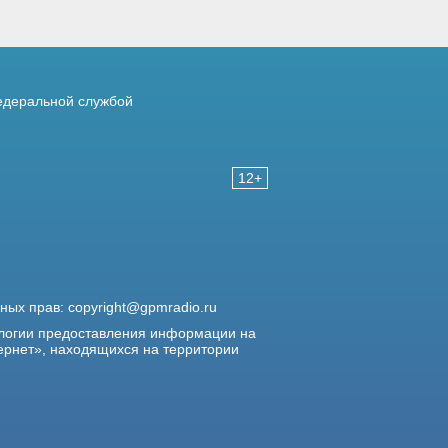
деральной службой
12+
жных прав:
copyright@gpmradio.ru
логии предоставления информации на
ернет», находящихся на территории