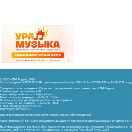
© ООО «ГПМ Радио», 2026
Сетевое издание AVTORADIO.RU, регистрационный номер
СМИ Эл № ФС77-81953 от 24.09.2021,
выда
Учредитель сетевого издания: Общество с ограниченной ответственностью «ГПМ Радио»
Главный редактор: Ипатова И.Ю.
Адрес электронной почты:
info@aradio.ru
Номер телефона редакции: +7 (495) 937-33-67
По всем вопросам размещения рекламы на «Авторадио»
сейлз-хаус «ГПМ Реклама»: +7 (495) 921-40-41
E-mail:
sales@gazprom-media.ru
https://gpmsaleshouse.ru
При использовании материалов сайта гиперссылка на сайт обязательна
Адрес электронной почты для отправления досудебной претензии по вопросам нарушения авторских 
На информационном ресурсе (сайте) применяются рекомендательные технологии (информационные тех
пользователей сети «Интернет», находящихся на территории Российской Федерации)