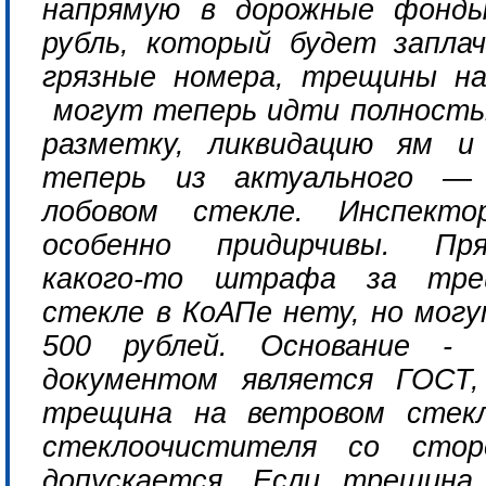
напрямую в дорожные фонды
рубль, который будет запла
грязные номера, трещины на
могут теперь идти полность
разметку, ликвидацию ям и
теперь из актуального 
лобовом стекле. Инспект
особенно придирчивы. Пр
какого-то штрафа за тре
стекле в КоАПе нету, но мо
500 рублей. Основание -
документом является ГОСТ,
трещина на ветровом стекл
стеклоочистителя со сто
допускается. Если трещина