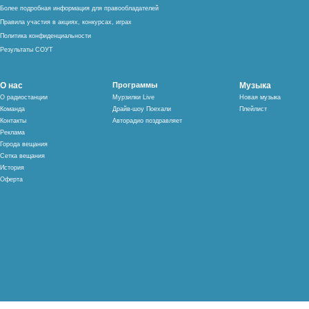
Более подробная информация для правообладателей
Правила участия в акциях, конкурсах, играх
Политика конфиденциальности
Результаты СОУТ
О нас
Программы
Музыка
О радиостанции
Мурзилки Live
Новая музыка
Команда
Драйв-шоу Поехали
Плейлист
Контакты
Авторадио поздравляет
Реклама
Города вещания
Сетка вещания
История
Оферта