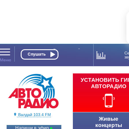
Се
зв
УСТАНОВИТЬ Г
АВТОРАДИО
Валдай 103.4 FM
Живые
концерты
Напиши в эфир