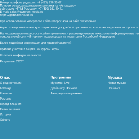
Номер телефона редакции: +7 (495) 937-33-67
По всем вопросам размещения рекламы на «Авторадио»
сейлз-хаус «ГПМ Реклама»: +7 (495) 921-40-41
E-mail:
sales@gazprom-media.ru
https://gpmsaleshouse.ru
При использовании материалов сайта гиперссылка на сайт обязательна
Адрес электронной почты для отправления досудебной претензии по вопросам нарушения авторских 
На информационном ресурсе (сайте) применяются рекомендательные технологии (информационные тех
пользователей сети «Интернет», находящихся на территории Российской Федерации)
Более подробная информация для правообладателей
Правила участия в акциях, конкурсах, играх
Политика конфиденциальности
Результаты СОУТ
О нас
Программы
Музыка
О радиостанции
Мурзилки Live
Новая музыка
Команда
Драйв-шоу Поехали
Плейлист
Контакты
Авторадио поздравляет
Реклама
Города вещания
Сетка вещания
История
Оферта