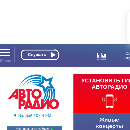
Се
зв
УСТАНОВИТЬ Г
АВТОРАДИО
Валдай 103.4 FM
Живые
концерты
Напиши в эфир