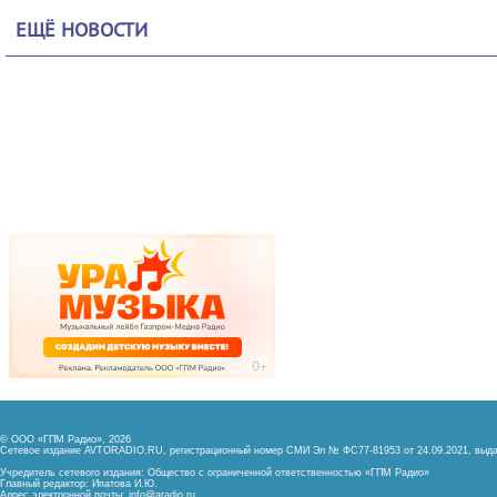
ЕЩЁ НОВОСТИ
© ООО «ГПМ Радио», 2026
Сетевое издание AVTORADIO.RU, регистрационный номер
СМИ Эл № ФС77-81953 от 24.09.2021,
выда
Учредитель сетевого издания: Общество с ограниченной ответственностью «ГПМ Радио»
Главный редактор: Ипатова И.Ю.
Адрес электронной почты:
info@aradio.ru