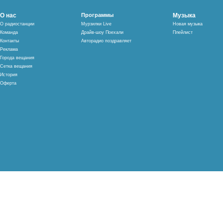
О нас
Программы
Музыка
О радиостанции
Мурзилки Live
Новая музыка
Команда
Драйв-шоу Поехали
Плейлист
Контакты
Авторадио поздравляет
Реклама
Города вещания
Сетка вещания
История
Оферта