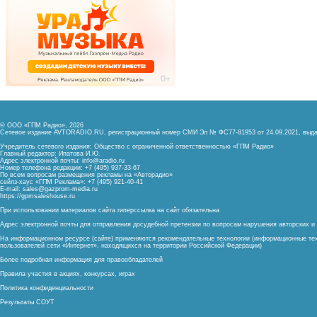
© ООО «ГПМ Радио», 2026
Сетевое издание AVTORADIO.RU, регистрационный номер
СМИ Эл № ФС77-81953 от 24.09.2021,
выда
Учредитель сетевого издания: Общество с ограниченной ответственностью «ГПМ Радио»
Главный редактор: Ипатова И.Ю.
Адрес электронной почты:
info@aradio.ru
Номер телефона редакции: +7 (495) 937-33-67
По всем вопросам размещения рекламы на «Авторадио»
сейлз-хаус «ГПМ Реклама»: +7 (495) 921-40-41
E-mail:
sales@gazprom-media.ru
https://gpmsaleshouse.ru
При использовании материалов сайта гиперссылка на сайт обязательна
Адрес электронной почты для отправления досудебной претензии по вопросам нарушения авторских 
На информационном ресурсе (сайте) применяются рекомендательные технологии (информационные тех
пользователей сети «Интернет», находящихся на территории Российской Федерации)
Более подробная информация для правообладателей
Правила участия в акциях, конкурсах, играх
Политика конфиденциальности
Результаты СОУТ