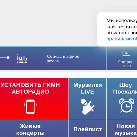
Мы использу
сайтом, вы 
об использо
правилами о
Сейчас в эфире
звучит...
УСТАНОВИТЬ ГИМН
Мурзилки
Шоу
АВТОРАДИО
LIVE
Поехал
Живые
Новая
Плейлист
концерты
музыка