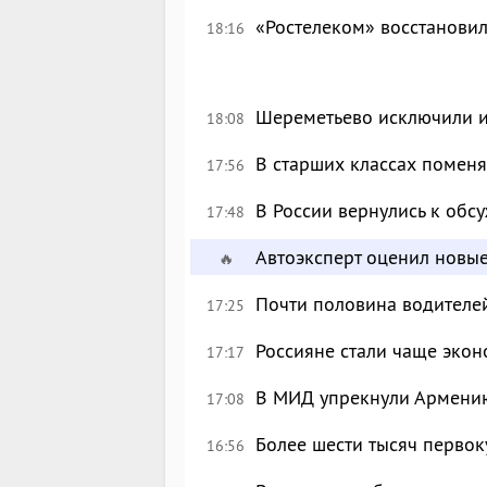
«Ростелеком» восстановил
18:16
Шереметьево исключили и
18:08
В старших классах поменя
17:56
В России вернулись к об
17:48
Автоэксперт оценил новы
🔥
Почти половина водителе
17:25
Россияне стали чаще экон
17:17
В МИД упрекнули Армению
17:08
Более шести тысяч перво
16:56