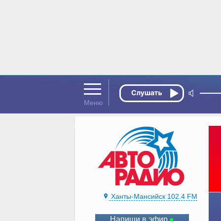
Ханты-Мансийск 102.4 FM
Напиши в эфир