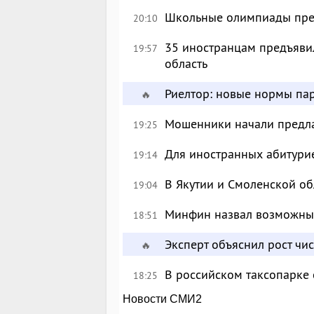
Школьные олимпиады пре
20:10
35 иностранцам предъявил
19:57
область
Риелтор: новые нормы пар
🔥
Мошенники начали предлаг
19:25
Для иностранных абитурие
19:14
В Якутии и Смоленской об
19:04
Минфин назвал возможны
18:51
Эксперт объяснил рост чи
🔥
В российском таксопарке
18:25
Новости СМИ2