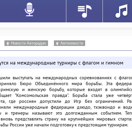
Новости Авторадио
Автоновости
утся на международные турниры с флагом и гимном
шили выступать на международных соревнованиях с флаго
приняло Бюро Объединённого мира борьбы. Эта федера
о-римскую и женскую борьбу, которые входят в олимпийс
щает "Комсомольская правда". Борьба стала уже четвёр
та, где россиян допустили до Игр без ограничений. Ра
иняли международные федерации дзюдо, тхэквондо и вод
ны и тренеры называют это долгожданным событием. Теп
вновь представлять страну на крупнейших мировых стартах
ьбы России уже начали подготовку к предстоящим турнирам.