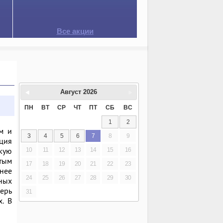
Все акции
Август
2026
ПН
ВТ
СР
ЧТ
ПТ
СБ
ВС
1
2
м и
3
4
5
6
7
8
9
ция
кую
10
11
12
13
14
15
16
тым
17
18
19
20
21
22
23
нее
24
25
26
27
28
29
30
ных
ерь
31
. В