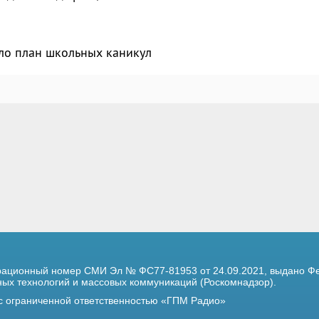
ло план школьных каникул
трационный номер
СМИ Эл № ФС77-81953 от 24.09.2021,
выдано Фе
х технологий и массовых коммуникаций (Роскомнадзор).
 с ограниченной ответственностью «ГПМ Радио»