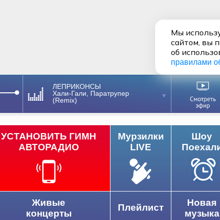
Мы использу
сайтом, вы 
об использо
правилами о
ЛЕПРИКОНСЫ
Хали-Гали, Паратрупер
(Remix)
УСТАНОВИТЬ ГИМН
Мурзилки
Шоу
АВТОРАДИО
LIVE
Поехал
Живые
Новая
Плейлист
концерты
музыка