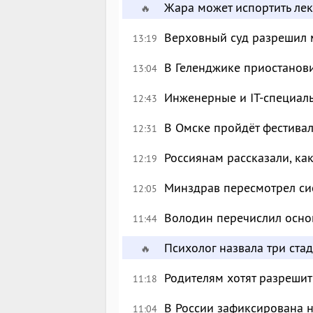
Жара может испортить лек
🔥
Верховный суд разрешил 
13:19
В Геленджике приостанов
13:04
Инженерные и IT-специал
12:43
В Омске пройдёт фестива
12:31
Россиянам рассказали, ка
12:19
Минздрав пересмотрел си
12:05
Володин перечислил осно
11:44
Психолог назвала три ста
🔥
Родителям хотят разрешит
11:18
В России зафиксирована 
11:04