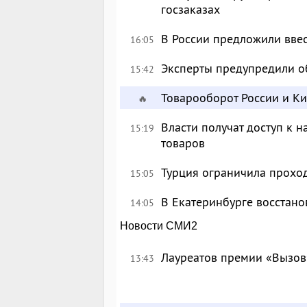
госзаказах
В России предложили вве
16:05
Эксперты предупредили о
15:42
Товарооборот России и К
🔥
Власти получат доступ к 
15:19
товаров
Турция ограничила прохо
15:05
В Екатеринбурге восстан
14:05
Новости СМИ2
Лауреатов премии «Вызов
13:43