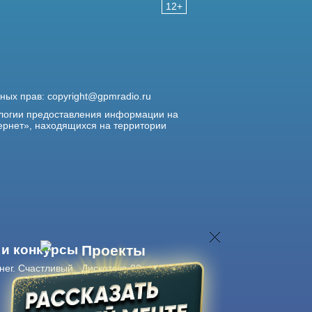
12+
жных прав:
copyright@gpmradio.ru
логии предоставления информации на
ернет», находящихся на территории
 и конкурсы
Проекты
нег. Счастливый
Дискотека 80-х
Живые концерты
Журнал Авторадио