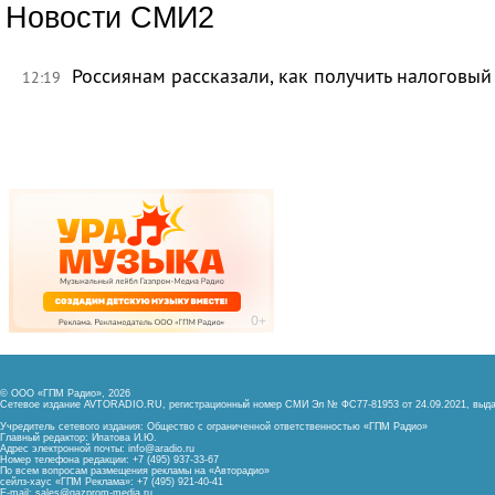
Новости СМИ2
Россиянам рассказали, как получить налоговый
12:19
© ООО «ГПМ Радио», 2026
Сетевое издание AVTORADIO.RU, регистрационный номер
СМИ Эл № ФС77-81953 от 24.09.2021,
выда
Учредитель сетевого издания: Общество с ограниченной ответственностью «ГПМ Радио»
Главный редактор: Ипатова И.Ю.
Адрес электронной почты:
info@aradio.ru
Номер телефона редакции: +7 (495) 937-33-67
По всем вопросам размещения рекламы на «Авторадио»
сейлз-хаус «ГПМ Реклама»: +7 (495) 921-40-41
E-mail:
sales@gazprom-media.ru