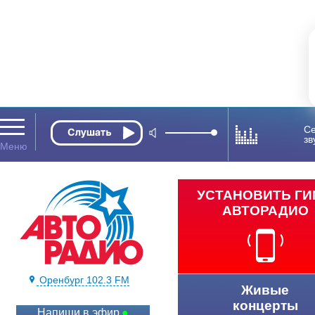
Се
зв
УСТАНОВИТЬ Г
АВТОРАДИО
Оренбург 102.3 FM
Живые
концерты
Напиши в эфир