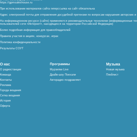
https://gpmsaleshouse.ru
При использовании материалов сайта гиперссылка на сайт обязательна
Адрес электронной почты для отправления досудебной претензии по вопросам нарушения авторских 
На информационном ресурсе (сайте) применяются рекомендательные технологии (информационные тех
пользователей сети «Интернет», находящихся на территории Российской Федерации)
Более подробная информация для правообладателей
Правила участия в акциях, конкурсах, играх
Политика конфиденциальности
Результаты СОУТ
О нас
Программы
Музыка
О радиостанции
Мурзилки Live
Новая музыка
Команда
Драйв-шоу Поехали
Плейлист
Контакты
Авторадио поздравляет
Реклама
Города вещания
Сетка вещания
История
Оферта