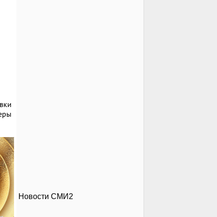
авки
еры
Новости СМИ2