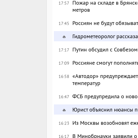
Пожар на складе в Брянск
17:57
метров
Россиян не будут обязыва
17:45
Гидрометеоролог рассказа
🔥
Путин обсудил с Совбезом
17:17
Россияне смогут пополнят
17:09
«Автодор» предупреждает 
16:58
температур
ФСБ предупредила о ново
16:47
Юрист объяснил нюансы п
🔥
Из Москвы возобновят еж
16:23
В Минобрнауки заявили о 
16:17