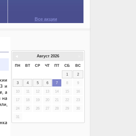
Все акции
Август
2026
ПН
ВТ
СР
ЧТ
ПТ
СБ
ВС
1
2
кии
3
4
5
6
7
8
9
З и
е, а
10
11
12
13
14
15
16
я на
17
18
19
20
21
22
23
или,
24
25
26
27
28
29
30
31
нка