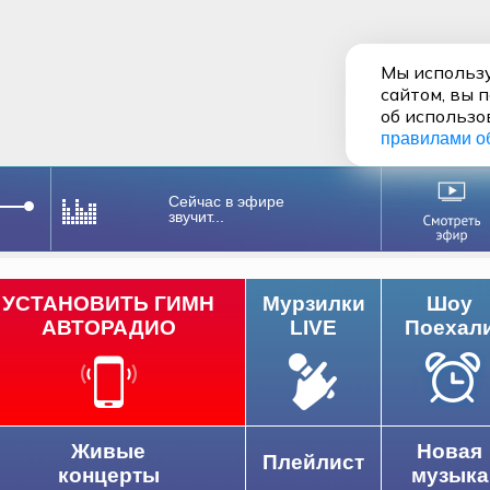
Мы использу
сайтом, вы 
об использо
правилами о
Сейчас в эфире
звучит...
УСТАНОВИТЬ ГИМН
Мурзилки
Шоу
АВТОРАДИО
LIVE
Поехал
Живые
Новая
Плейлист
концерты
музыка