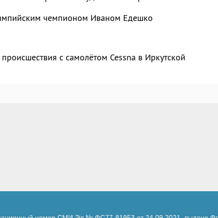
лимпийским чемпионом Иваном Едешко
 происшествия с самолётом Cessna в Иркутской
трационный номер
СМИ Эл № ФС77-81953 от 24.09.2021,
выдано Фе