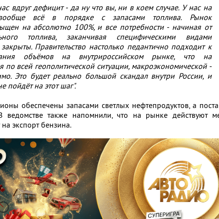
 нас вдруг дефицит - да ну что вы, ни в коем случае. У нас на
вообще всё в порядке с запасами топлива. Рынок
ыщен на абсолютно 100%, и все потребности - начиная от
ного топлива, заканчивая специфическими видами
 закрыты. Правительство настолько педантично подходит к
вания объёмов на внутрироссийском рынке, что на
я по всей геополитической ситуации, макроэкономической -
мо. Это будет реально большой скандал внутри России, и
е пойдёт на этот шаг".
ионы обеспечены запасами светлых нефтепродуктов, а пост
В ведомстве также напомнили, что на рынке действуют м
 на экспорт бензина.