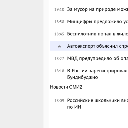
За мусор на природе можн
19:10
Минцифры предложило уси
18:58
Беспилотник попал в жил
18:45
Автоэксперт объяснил сп
🔥
МВД предупредило об опа
18:27
В России зарегистрировал
18:18
Бундибуджио
Новости СМИ2
Российские школьники вн
18:09
по ИИ