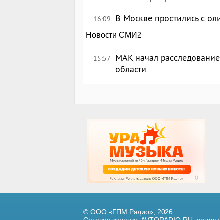
В Москве простились с о
16:09
Новости СМИ2
МАК начал расследование
15:57
области
© ООО «ГПМ Радио», 2026
Сетевое издание AVTORADIO.RU, регис