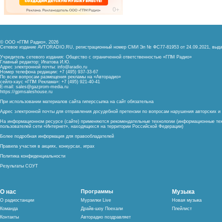
© ООО «ГПМ Радио», 2026
Сетевое издание AVTORADIO.RU, регистрационный номер
СМИ Эл № ФС77-81953 от 24.09.2021,
выда
Учредитель сетевого издания: Общество с ограниченной ответственностью «ГПМ Радио»
Главный редактор: Ипатова И.Ю.
Адрес электронной почты:
info@aradio.ru
Номер телефона редакции: +7 (495) 937-33-67
По всем вопросам размещения рекламы на «Авторадио»
сейлз-хаус «ГПМ Реклама»: +7 (495) 921-40-41
E-mail:
sales@gazprom-media.ru
https://gpmsaleshouse.ru
При использовании материалов сайта гиперссылка на сайт обязательна
Адрес электронной почты для отправления досудебной претензии по вопросам нарушения авторских 
На информационном ресурсе (сайте) применяются рекомендательные технологии (информационные тех
пользователей сети «Интернет», находящихся на территории Российской Федерации)
Более подробная информация для правообладателей
Правила участия в акциях, конкурсах, играх
Политика конфиденциальности
Результаты СОУТ
О нас
Программы
Музыка
О радиостанции
Мурзилки Live
Новая музыка
Команда
Драйв-шоу Поехали
Плейлист
Контакты
Авторадио поздравляет