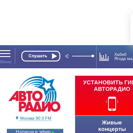
Хабиб
Ягода ма
УСТАНОВИТЬ Г
АВТОРАДИО
Москва 90.3 FM
Живые
концерты
Напиши в эфир