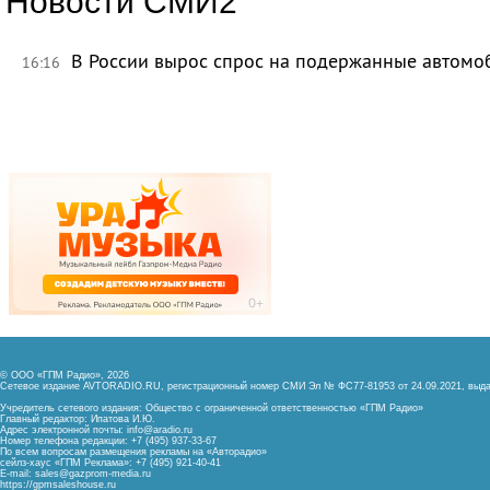
Новости СМИ2
В России вырос спрос на подержанные автомо
16:16
© ООО «ГПМ Радио», 2026
Сетевое издание AVTORADIO.RU, регистрационный номер
СМИ Эл № ФС77-81953 от 24.09.2021,
выда
Учредитель сетевого издания: Общество с ограниченной ответственностью «ГПМ Радио»
Главный редактор: Ипатова И.Ю.
Адрес электронной почты:
info@aradio.ru
Номер телефона редакции: +7 (495) 937-33-67
По всем вопросам размещения рекламы на «Авторадио»
сейлз-хаус «ГПМ Реклама»: +7 (495) 921-40-41
E-mail:
sales@gazprom-media.ru
https://gpmsaleshouse.ru