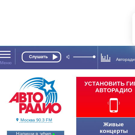
Авторади
УСТАНОВИТЬ Г
АВТОРАДИО
Москва 90.3 FM
Живые
концерты
Напиши в эфир