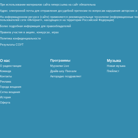
При использовании материалов сайта гиперссылка на сайт обязательна
Адрес электронной почты для отправления досудебной претензии по вопросам нарушения авторских 
На информационном ресурсе (сайте) применяются рекомендательные технологии (информационные тех
пользователей сети «Интернет», находящихся на территории Российской Федерации)
Более подробная информация для правообладателей
Правила участия в акциях, конкурсах, играх
Политика конфиденциальности
Результаты СОУТ
О нас
Программы
Музыка
О радиостанции
Мурзилки Live
Новая музыка
Команда
Драйв-шоу Поехали
Плейлист
Контакты
Авторадио поздравляет
Реклама
Города вещания
Сетка вещания
История
Оферта