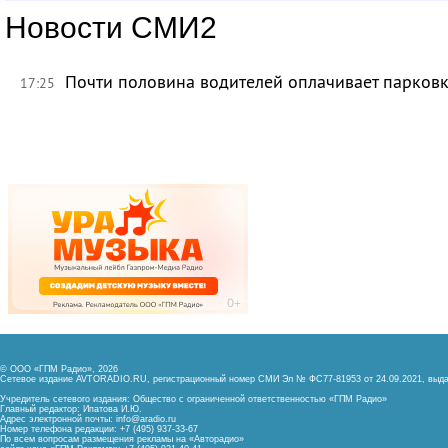
Новости СМИ2
Почти половина водителей оплачивает парковк
17:25
© ООО «ГПМ Радио», 2026
Сетевое издание AVTORADIO.RU, регистрационный номер
СМИ Эл № ФС77-81953 от 24.09.2021,
выда
Учредитель сетевого издания: Общество с ограниченной ответственностью «ГПМ Радио»
Главный редактор: Ипатова И.Ю.
Адрес электронной почты:
info@aradio.ru
Номер телефона редакции: +7 (495) 937-33-67
По всем вопросам размещения рекламы на «Авторадио»