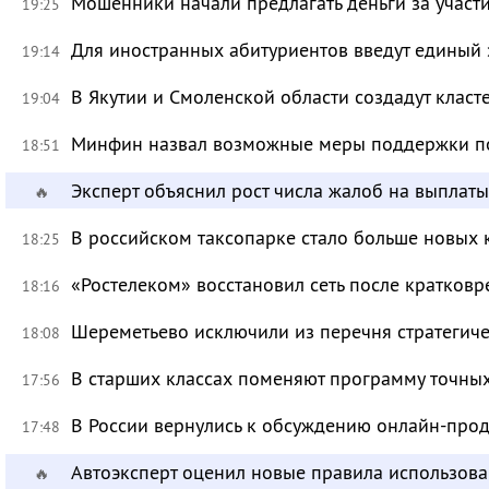
Мошенники начали предлагать деньги за участ
19:25
Для иностранных абитуриентов введут единый 
19:14
В Якутии и Смоленской области создадут класт
19:04
Минфин назвал возможные меры поддержки по
18:51
Эксперт объяснил рост числа жалоб на выплат
🔥
В российском таксопарке стало больше новых 
18:25
«Ростелеком» восстановил сеть после кратков
18:16
Шереметьево исключили из перечня стратегич
18:08
В старших классах поменяют программу точных
17:56
В России вернулись к обсуждению онлайн-про
17:48
Автоэксперт оценил новые правила использов
🔥