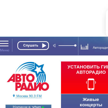
Авторади
УСТАНОВИТЬ Г
АВТОРАДИО
Москва 90.3 FM
Живые
концерты
Напиши в эфир