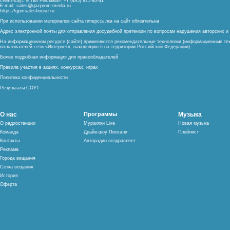
сейлз-хаус «ГПМ Реклама»: +7 (495) 921-40-41
E-mail:
sales@gazprom-media.ru
https://gpmsaleshouse.ru
При использовании материалов сайта гиперссылка на сайт обязательна
Адрес электронной почты для отправления досудебной претензии по вопросам нарушения авторских 
На информационном ресурсе (сайте) применяются рекомендательные технологии (информационные тех
пользователей сети «Интернет», находящихся на территории Российской Федерации)
Более подробная информация для правообладателей
Правила участия в акциях, конкурсах, играх
Политика конфиденциальности
Результаты СОУТ
О нас
Программы
Музыка
О радиостанции
Мурзилки Live
Новая музыка
Команда
Драйв-шоу Поехали
Плейлист
Контакты
Авторадио поздравляет
Реклама
Города вещания
Сетка вещания
История
Оферта