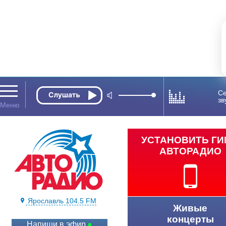
Се
зв
УСТАНОВИТЬ Г
АВТОРАДИО
Ярославль 104.5 FM
Живые
концерты
Напиши в эфир