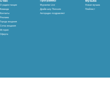
О нас
Программы
Музыка
О радиостанции
Мурзилки Live
Новая музыка
Команда
Драйв-шоу Поехали
Плейлист
Контакты
Авторадио поздравляет
Реклама
Города вещания
Сетка вещания
История
Оферта