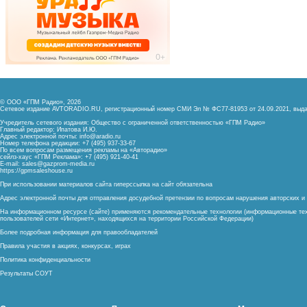
© ООО «ГПМ Радио», 2026
Сетевое издание AVTORADIO.RU, регистрационный номер
СМИ Эл № ФС77-81953 от 24.09.2021,
выда
Учредитель сетевого издания: Общество с ограниченной ответственностью «ГПМ Радио»
Главный редактор: Ипатова И.Ю.
Адрес электронной почты:
info@aradio.ru
Номер телефона редакции: +7 (495) 937-33-67
По всем вопросам размещения рекламы на «Авторадио»
сейлз-хаус «ГПМ Реклама»: +7 (495) 921-40-41
E-mail:
sales@gazprom-media.ru
https://gpmsaleshouse.ru
При использовании материалов сайта гиперссылка на сайт обязательна
Адрес электронной почты для отправления досудебной претензии по вопросам нарушения авторских 
На информационном ресурсе (сайте) применяются рекомендательные технологии (информационные тех
пользователей сети «Интернет», находящихся на территории Российской Федерации)
Более подробная информация для правообладателей
Правила участия в акциях, конкурсах, играх
Политика конфиденциальности
Результаты СОУТ