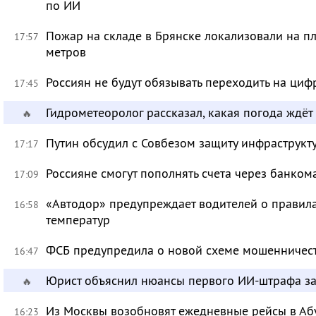
по ИИ
Пожар на складе в Брянске локализовали на п
17:57
метров
Россиян не будут обязывать переходить на циф
17:45
Гидрометеоролог рассказал, какая погода ждёт
🔥
Путин обсудил с Совбезом защиту инфраструкту
17:17
Россияне смогут пополнять счета через банком
17:09
«Автодор» предупреждает водителей о правила
16:58
температур
ФСБ предупредила о новой схеме мошенничест
16:47
Юрист объяснил нюансы первого ИИ-штрафа з
🔥
Из Москвы возобновят ежедневные рейсы в Аб
16:23