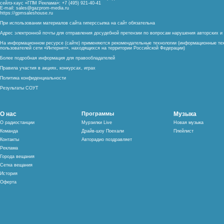
сейлз-хаус «ГПМ Реклама»: +7 (495) 921-40-41
E-mail:
sales@gazprom-media.ru
https://gpmsaleshouse.ru
При использовании материалов сайта гиперссылка на сайт обязательна
Адрес электронной почты для отправления досудебной претензии по вопросам нарушения авторских 
На информационном ресурсе (сайте) применяются рекомендательные технологии (информационные тех
пользователей сети «Интернет», находящихся на территории Российской Федерации)
Более подробная информация для правообладателей
Правила участия в акциях, конкурсах, играх
Политика конфиденциальности
Результаты СОУТ
О нас
Программы
Музыка
О радиостанции
Мурзилки Live
Новая музыка
Команда
Драйв-шоу Поехали
Плейлист
Контакты
Авторадио поздравляет
Реклама
Города вещания
Сетка вещания
История
Оферта