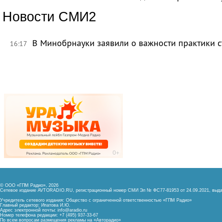
Новости СМИ2
В Минобрнауки заявили о важности практики с
16:17
© ООО «ГПМ Радио», 2026
Сетевое издание AVTORADIO.RU, регистрационный номер
СМИ Эл № ФС77-81953 от 24.09.2021,
выда
Учредитель сетевого издания: Общество с ограниченной ответственностью «ГПМ Радио»
Главный редактор: Ипатова И.Ю.
Адрес электронной почты:
info@aradio.ru
Номер телефона редакции: +7 (495) 937-33-67
По всем вопросам размещения рекламы на «Авторадио»