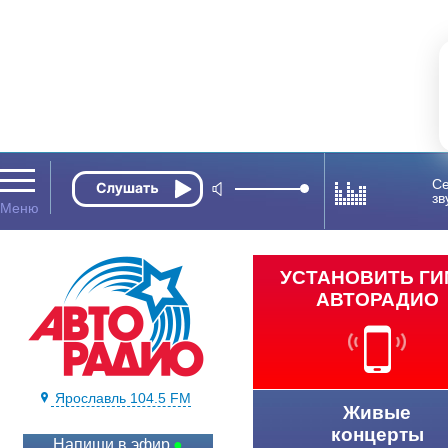
Се
зв
УСТАНОВИТЬ Г
АВТОРАДИО
Ярославль 104.5 FM
Живые
концерты
Напиши в эфир