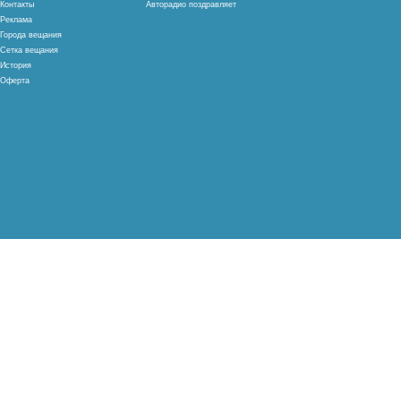
Контакты
Авторадио поздравляет
Реклама
Города вещания
Сетка вещания
История
Оферта