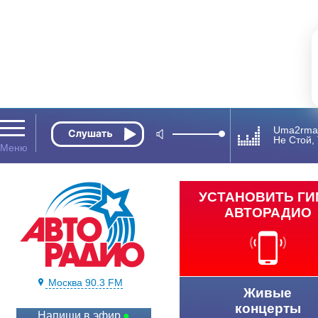
Uma2rma
Не Стой,
УСТАНОВИТЬ Г
АВТОРАДИО
Москва 90.3 FM
Живые
концерты
Напиши в эфир