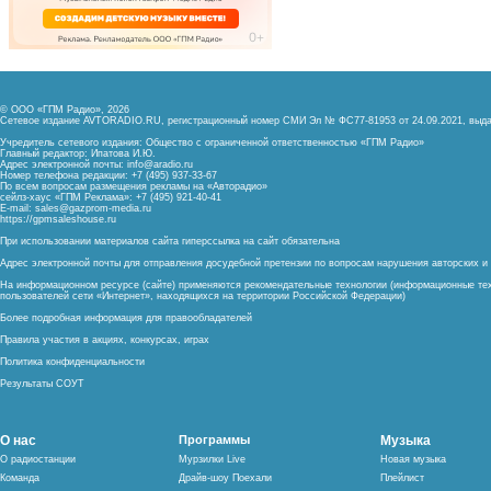
© ООО «ГПМ Радио», 2026
Сетевое издание AVTORADIO.RU, регистрационный номер
СМИ Эл № ФС77-81953 от 24.09.2021,
выда
Учредитель сетевого издания: Общество с ограниченной ответственностью «ГПМ Радио»
Главный редактор: Ипатова И.Ю.
Адрес электронной почты:
info@aradio.ru
Номер телефона редакции: +7 (495) 937-33-67
По всем вопросам размещения рекламы на «Авторадио»
сейлз-хаус «ГПМ Реклама»: +7 (495) 921-40-41
E-mail:
sales@gazprom-media.ru
https://gpmsaleshouse.ru
При использовании материалов сайта гиперссылка на сайт обязательна
Адрес электронной почты для отправления досудебной претензии по вопросам нарушения авторских 
На информационном ресурсе (сайте) применяются рекомендательные технологии (информационные тех
пользователей сети «Интернет», находящихся на территории Российской Федерации)
Более подробная информация для правообладателей
Правила участия в акциях, конкурсах, играх
Политика конфиденциальности
Результаты СОУТ
О нас
Программы
Музыка
О радиостанции
Мурзилки Live
Новая музыка
Команда
Драйв-шоу Поехали
Плейлист