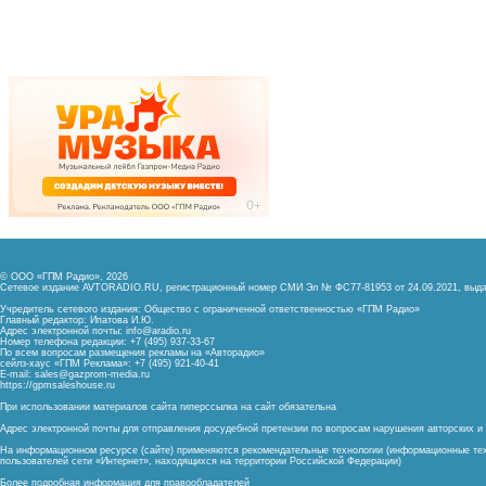
© ООО «ГПМ Радио», 2026
Сетевое издание AVTORADIO.RU, регистрационный номер
СМИ Эл № ФС77-81953 от 24.09.2021,
выда
Учредитель сетевого издания: Общество с ограниченной ответственностью «ГПМ Радио»
Главный редактор: Ипатова И.Ю.
Адрес электронной почты:
info@aradio.ru
Номер телефона редакции: +7 (495) 937-33-67
По всем вопросам размещения рекламы на «Авторадио»
сейлз-хаус «ГПМ Реклама»: +7 (495) 921-40-41
E-mail:
sales@gazprom-media.ru
https://gpmsaleshouse.ru
При использовании материалов сайта гиперссылка на сайт обязательна
Адрес электронной почты для отправления досудебной претензии по вопросам нарушения авторских 
На информационном ресурсе (сайте) применяются рекомендательные технологии (информационные тех
пользователей сети «Интернет», находящихся на территории Российской Федерации)
Более подробная информация для правообладателей