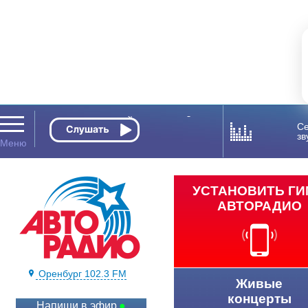
Се
зв
УСТАНОВИТЬ Г
АВТОРАДИО
Оренбург 102.3 FM
Живые
концерты
Напиши в эфир