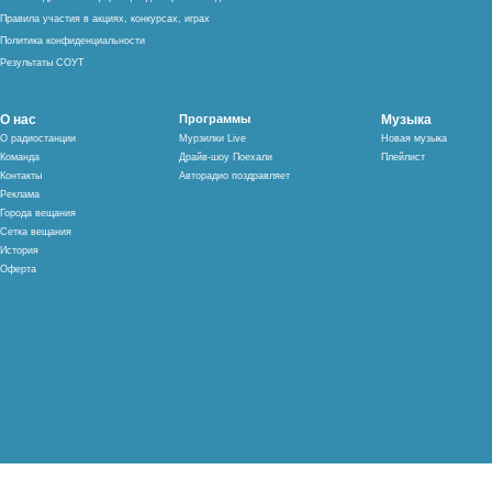
Правила участия в акциях, конкурсах, играх
Политика конфиденциальности
Результаты СОУТ
О нас
Программы
Музыка
О радиостанции
Мурзилки Live
Новая музыка
Команда
Драйв-шоу Поехали
Плейлист
Контакты
Авторадио поздравляет
Реклама
Города вещания
Сетка вещания
История
Оферта