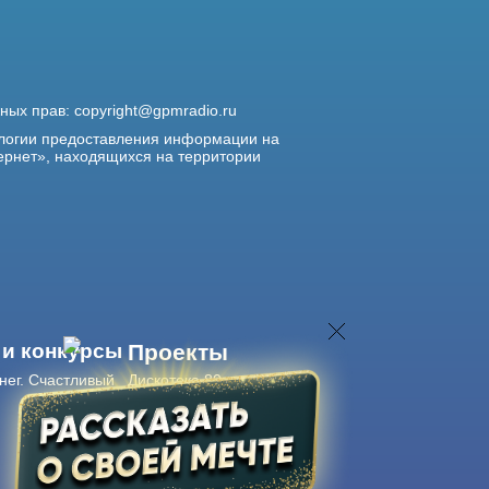
жных прав:
copyright@gpmradio.ru
логии предоставления информации на
ернет», находящихся на территории
 и конкурсы
Проекты
нег. Счастливый
Дискотека 80-х
Живые концерты
Журнал Авторадио
Авторадио
в смартфоне