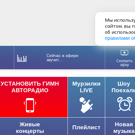
Мы использу
сайтом, вы 
об использо
правилами о
Сейчас в эфире
звучит...
УСТАНОВИТЬ ГИМН
Мурзилки
Шоу
АВТОРАДИО
LIVE
Поехал
Живые
Новая
Плейлист
концерты
музыка