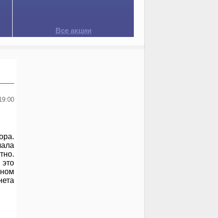
Все акции
19:00
ора.
чала
тно.
 это
ьном
нета