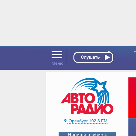
Оренбург 102.3 FM
Напиши в эфир