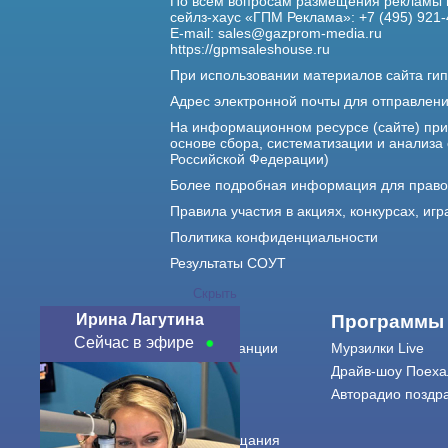
По всем вопросам размещения рекламы 
сейлз-хаус «ГПМ Реклама»: +7 (495) 921-
E-mail:
sales@gazprom-media.ru
https://gpmsaleshouse.ru
При использовании материалов сайта гип
Адрес электронной почты для отправлен
На информационном ресурсе (сайте) пр
основе сбора, систематизации и анализа
Российской Федерации)
Более подробная информация для прав
Правила участия в акциях, конкурсах, игр
Политика конфиденциальности
Результаты СОУТ
Скрыть
Ирина Лагутина
О нас
Программы
Сейчас в эфире
О радиостанции
Мурзилки Live
Команда
Драйв-шоу Поеха
Контакты
Авторадио поздр
Реклама
Города вещания