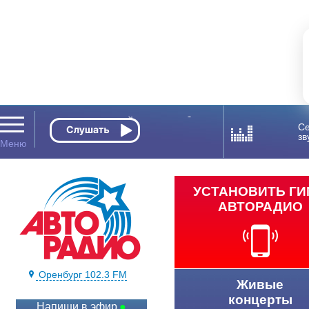
Се
зв
УСТАНОВИТЬ Г
АВТОРАДИО
Оренбург 102.3 FM
Живые
концерты
Напиши в эфир