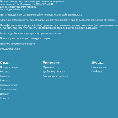
По всем вопросам размещения рекламы на «Авторадио»
сейлз-хаус «ГПМ Реклама»: +7 (495) 921-40-41
E-mail:
sales@gazprom-media.ru
https://gpmsaleshouse.ru
При использовании материалов сайта гиперссылка на сайт обязательна
Адрес электронной почты для отправления досудебной претензии по вопросам нарушения авторских 
На информационном ресурсе (сайте) применяются рекомендательные технологии (информационные тех
пользователей сети «Интернет», находящихся на территории Российской Федерации)
Более подробная информация для правообладателей
Правила участия в акциях, конкурсах, играх
Политика конфиденциальности
Результаты СОУТ
О нас
Программы
Музыка
О радиостанции
Мурзилки Live
Новая музыка
Команда
Драйв-шоу Поехали
Плейлист
Контакты
Авторадио поздравляет
Реклама
Города вещания
Сетка вещания
История
Оферта