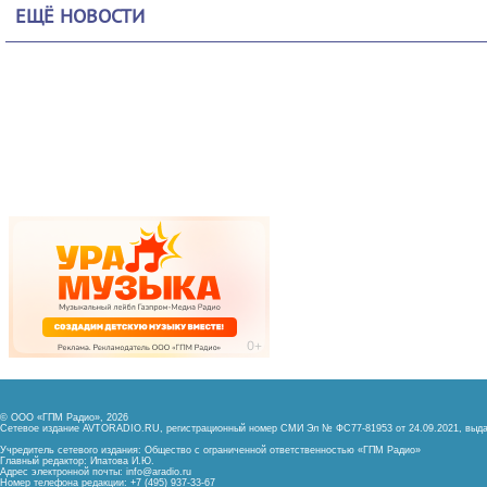
ЕЩЁ НОВОСТИ
© ООО «ГПМ Радио», 2026
Сетевое издание AVTORADIO.RU, регистрационный номер
СМИ Эл № ФС77-81953 от 24.09.2021,
выда
Учредитель сетевого издания: Общество с ограниченной ответственностью «ГПМ Радио»
Главный редактор: Ипатова И.Ю.
Адрес электронной почты:
info@aradio.ru
Номер телефона редакции: +7 (495) 937-33-67